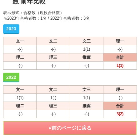
数 前年比較
表示形式：合格数（現役合格数）
※2023年合格者数：1名 / 2022年合格者数：3名
2023
文一
文二
文三
理一
-(-)
-(-)
1(1)
-(-)
理二
理三
推薦
合計
-(-)
-(-)
-(-)
1(1)
2022
文一
文二
文三
理一
1(1)
1(-)
1(1)
-(-)
理二
理三
推薦
合計
-(-)
-(-)
-(-)
3(2)
«前のページに戻る