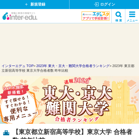
新規登録
ログイン
イ
検 索
メニュー
ン
閉
検索
タ
じ
ー
る
エ
デ
ュ・
ド
インターエデュ TOP
2023年 東大・京大・難関大学合格者ランキング
2023年 東京都
立新宿高等学校 東京大学合格者数 昨年比較
ッ
ト
コ
ム
【東京都立新宿高等学校】東京大学 合格者