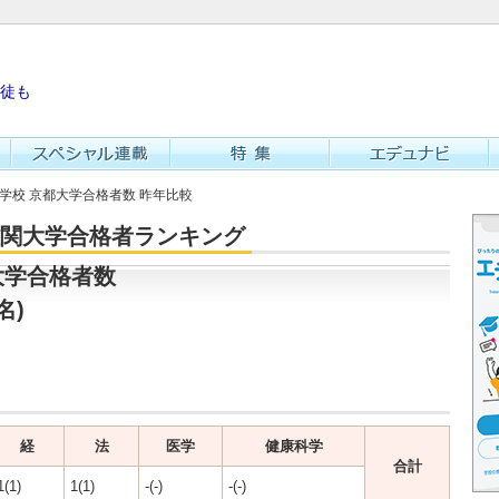
徒も
等学校 京都大学合格者数 昨年比較
・難関大学合格者ランキング
大学合格者数
名)
経
法
医学
健康科学
合計
1(1)
1(1)
-(-)
-(-)