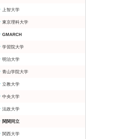
上智大学
大・難関大学合格者数ランキング 掲示板
東京理科大学
GMARCH
学習院大学
明治大学
青山学院大学
立教大学
中央大学
法政大学
関関同立
関西大学