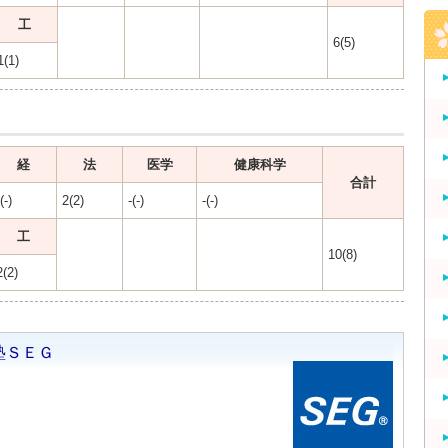
工
6(5)
1(1)
経
法
医学
健康科学
合計
(-)
2(2)
-(-)
-(-)
工
10(8)
2(2)