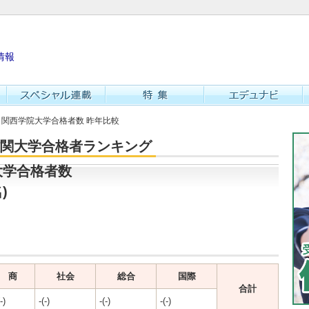
情報
校 関西学院大学合格者数 昨年比較
・難関大学合格者ランキング
大学合格者数
)
商
社会
総合
国際
合計
-)
-(-)
-(-)
-(-)