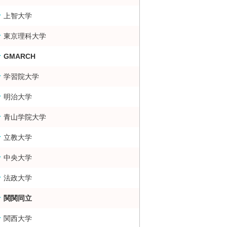
上智大学
大・難関大学合格者数ランキング 掲示板
東京理科大学
GMARCH
学習院大学
明治大学
青山学院大学
立教大学
中央大学
法政大学
関関同立
関西大学