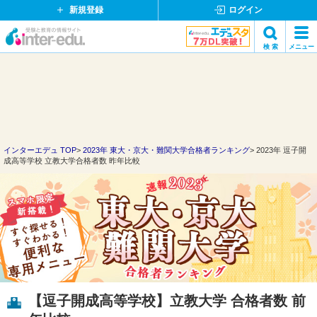
新規登録
ログイン
イ
検 索
メニュー
ン
閉
検索
タ
じ
ー
る
エ
デ
ュ・
ド
インターエデュ TOP
2023年 東大・京大・難関大学合格者ランキング
2023年 逗子開
成高等学校 立教大学合格者数 昨年比較
ッ
ト
コ
ム
【逗子開成高等学校】立教大学 合格者数 前