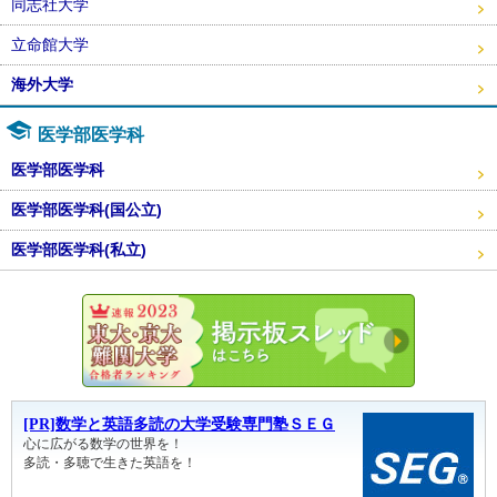
同志社大学
立命館大学
海外大学
医学部医学科
医学部医学科
医学部医学科(国公立)
医学部医学科(私立)
東大・京