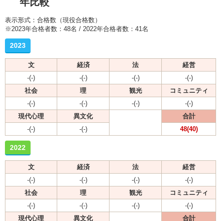
年比較
表示形式：合格数（現役合格数）
※2023年合格者数：48名 / 2022年合格者数：41名
2023
文
経済
法
経営
-(-)
-(-)
-(-)
-(-)
社会
理
観光
コミュニティ
-(-)
-(-)
-(-)
-(-)
現代心理
異文化
合計
-(-)
-(-)
48(40)
2022
文
経済
法
経営
-(-)
-(-)
-(-)
-(-)
社会
理
観光
コミュニティ
-(-)
-(-)
-(-)
-(-)
現代心理
異文化
合計