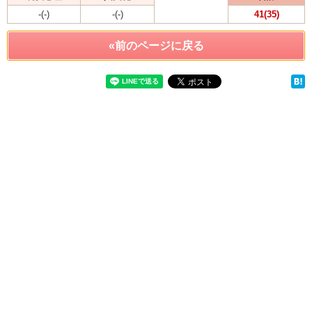
-(-)
-(-)
41(35)
«前のページに戻る