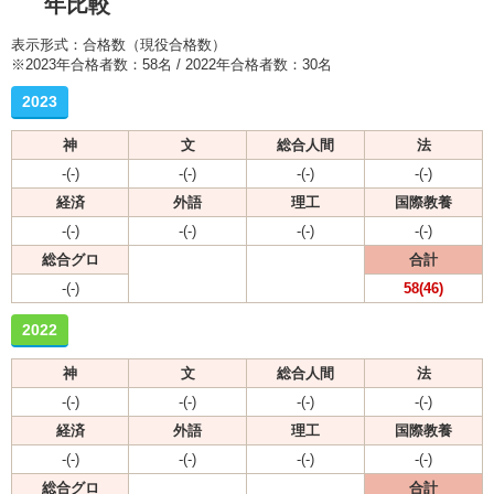
年比較
表示形式：合格数（現役合格数）
※2023年合格者数：58名 / 2022年合格者数：30名
2023
神
文
総合人間
法
-(-)
-(-)
-(-)
-(-)
経済
外語
理工
国際教養
-(-)
-(-)
-(-)
-(-)
総合グロ
合計
-(-)
58(46)
2022
神
文
総合人間
法
-(-)
-(-)
-(-)
-(-)
経済
外語
理工
国際教養
-(-)
-(-)
-(-)
-(-)
総合グロ
合計