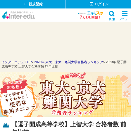
新規登録
ログイン
イ
検 索
メニュー
ン
閉
検索
タ
じ
ー
る
エ
デ
ュ・
ド
インターエデュ TOP
2023年 東大・京大・難関大学合格者ランキング
2023年 逗子開
成高等学校 上智大学合格者数 昨年比較
ッ
ト
コ
ム
【逗子開成高等学校】上智大学 合格者数 前