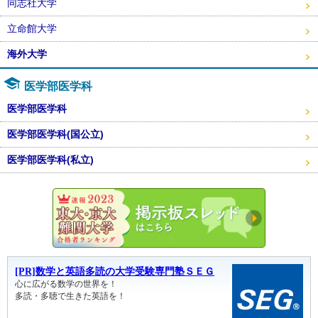
同志社大学
立命館大学
海外大学
医学部医学科
医学部医学科
医学部医学科(国公立)
医学部医学科(私立)
東大・京