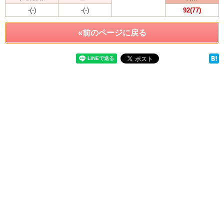
-(-)
-(-)
92(77)
«前のページに戻る