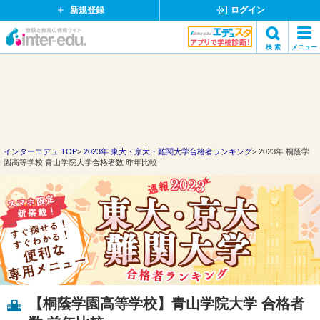
新規登録
ログイン
イ
検 索
メニュー
ン
閉
検索
タ
じ
ー
る
エ
デ
ュ・
ド
インターエデュ TOP
2023年 東大・京大・難関大学合格者ランキング
2023年 桐蔭学
園高等学校 青山学院大学合格者数 昨年比較
ッ
ト
コ
ム
【桐蔭学園高等学校】青山学院大学 合格者