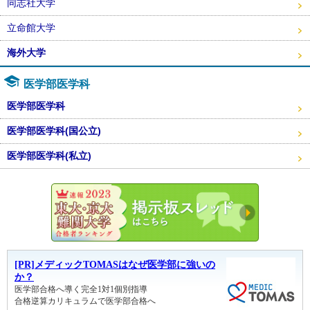
同志社大学
立命館大学
海外大学
医学部医学科
医学部医学科
医学部医学科(国公立)
医学部医学科(私立)
東大・京