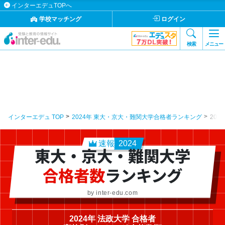
インターエデュTOPへ
学校マッチング
ログイン
検索
メニュー
インターエデュ TOP
2024年 東大・京大・難関大学合格者ランキング
202
速報
2024
東大・京大・難関大学
合格者数
ランキング
by inter-edu.com
2024年 法政大学 合格者