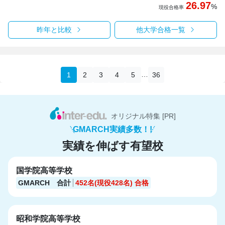
26.97
%
現役合格率
昨年と比較
他大学合格一覧
…
1
2
3
4
5
36
オリジナル特集 [PR]
GMARCH実績多数！!
実績を伸ばす有望校
国学院高等学校
GMARCH 合計
452名(現役428名)
合格
昭和学院高等学校