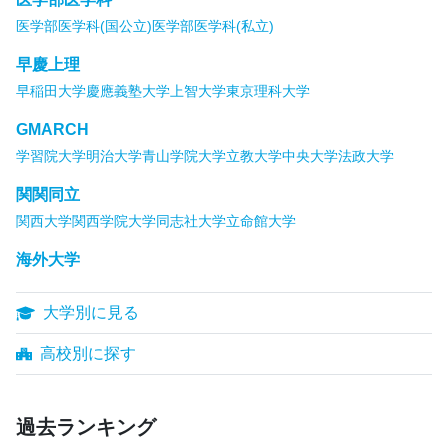
医学部医学科(国公立)
医学部医学科(私立)
早慶上理
早稲田大学
慶應義塾大学
上智大学
東京理科大学
GMARCH
学習院大学
明治大学
青山学院大学
立教大学
中央大学
法政大学
関関同立
関西大学
関西学院大学
同志社大学
立命館大学
海外大学
大学別に見る
高校別に探す
過去ランキング