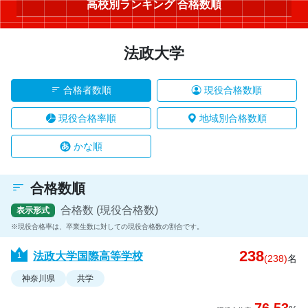
高校別ランキング 合格数順
法政大学
合格者数順
現役合格数順
現役合格率順
地域別合格数順
かな順
合格数順
合格数 (現役合格数)
表示形式
現役合格率は、卒業生数に対しての現役合格数の割合です。
238
法政大学国際高等学校
(238)
名
神奈川県
共学
76.53