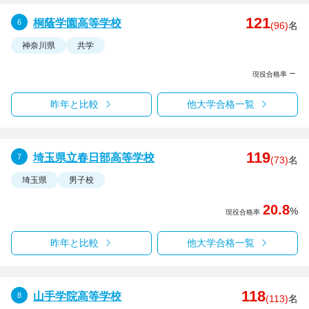
121
桐蔭学園高等学校
(96)
名
神奈川県
共学
－
現役合格率
昨年と比較
他大学合格一覧
119
埼玉県立春日部高等学校
(73)
名
埼玉県
男子校
20.8
%
現役合格率
昨年と比較
他大学合格一覧
118
山手学院高等学校
(113)
名