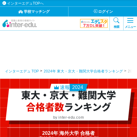
インターエデュTOPへ
学校マッチング
ログイン
検索
メニュー
インターエデュ TOP
2024年 東大・京大・難関大学合格者ランキング
202
速報
2024
東大・京大・難関大学
合格者数
ランキング
by inter-edu.com
2024年 海外大学 合格者