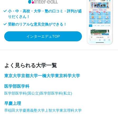
小・中・高校・大学・塾の口コミ・評判が盛
りだくさん！
受験のリアルな意見交換ができる！
インターエデュTOP
よく見られる大学一覧
東京大学
京都大学
一橋大学
東京科学大学
医学部医学科
医学部医学科(国公立)
医学部医学科(私立)
早慶上理
早稲田大学
慶應義塾大学
上智大学
東京理科大学