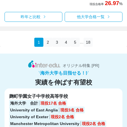
26.97
%
現役合格率
昨年と比較
他大学合格一覧
…
1
2
3
4
5
18
オリジナル特集 [PR]
海外大学も目指せる！!
実績を伸ばす有望校
麹町学園女子中学校高等学校
海外大学 合計
現役17名
合格
University of East Anglia
現役3名
合格
University of Exeter
現役2名
合格
Manchester Metropolitan University
現役2名
合格