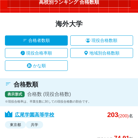
高校別ランキング 合格数順
海外大学
合格者数順
現役合格数順
現役合格率順
地域別合格数順
かな順
合格数順
合格数 (現役合格数)
表示形式
現役合格率は、卒業生数に対しての現役合格数の割合です。
203
広尾学園高等学校
(200)
名
東京都
共学
74.91