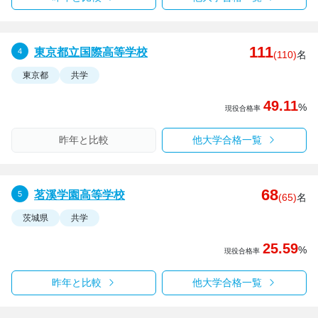
111
東京都立国際高等学校
(110)
名
東京都
共学
49.11
%
現役合格率
昨年と比較
他大学合格一覧
68
茗溪学園高等学校
(65)
名
茨城県
共学
25.59
%
現役合格率
昨年と比較
他大学合格一覧