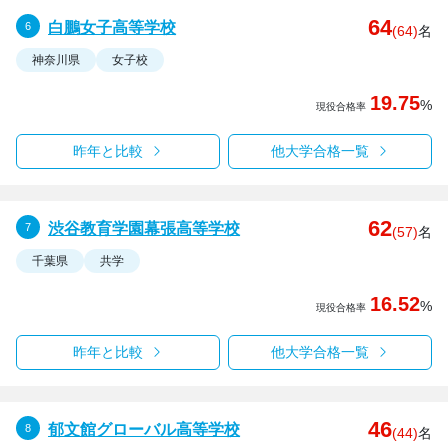
64
白鵬女子高等学校
(64)
名
神奈川県
女子校
19.75
%
現役合格率
昨年と比較
他大学合格一覧
62
渋谷教育学園幕張高等学校
(57)
名
千葉県
共学
16.52
%
現役合格率
昨年と比較
他大学合格一覧
46
郁文館グローバル高等学校
(44)
名