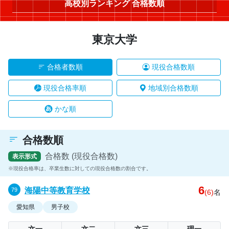
高校別ランキング 合格数順
東京大学
合格者数順
現役合格数順
現役合格率順
地域別合格数順
かな順
合格数順
合格数 (現役合格数)
表示形式
現役合格率は、卒業生数に対しての現役合格数の割合です。
6
海陽中等教育学校
(6)
名
愛知県
男子校
文一
文二
文三
理一