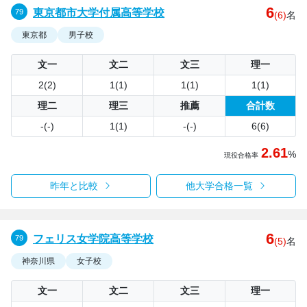
6
東京都市大学付属高等学校
(6)
名
東京都
男子校
文一
文二
文三
理一
2(2)
1(1)
1(1)
1(1)
理二
理三
推薦
合計数
-(-)
1(1)
-(-)
6(6)
2.61
%
現役合格率
昨年と比較
他大学合格一覧
6
フェリス女学院高等学校
(5)
名
神奈川県
女子校
文一
文二
文三
理一