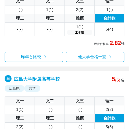
文一
文二
文三
理一
-(-)
1(1)
2(2)
1(-)
理二
理三
推薦
合計数
1(1)
-(-)
-(-)
5(4)
工学部
2.82
%
現役合格率
昨年と比較
他大学合格一覧
5
広島大学附属高等学校
(5)
名
広島県
共学
文一
文二
文三
理一
1(1)
-(-)
-(-)
2(2)
理二
理三
推薦
合計数
2(2)
-(-)
-(-)
5(5)