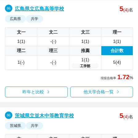
5
広島県立広島高等学校
(4)
名
広島県
共学
文一
文二
文三
理一
1(1)
-(-)
1(1)
1(1)
理二
理三
推薦
合計数
1(1)
1(-)
-(-)
5(4)
工学部
1.72
%
現役合格率
昨年と比較
他大学合格一覧
5
茨城県立並木中等教育学校
(4)
名
茨城県
共学