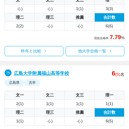
-(-)
-(-)
1(1)
3(3)
理二
理三
推薦
合計数
2(2)
-(-)
-(-)
6(6)
7.79
%
現役合格率
昨年と比較
他大学合格一覧
6
広島大学附属福山高等学校
(5)
名
広島県
共学
文一
文二
文三
理一
2(1)
1(1)
1(1)
1(1)
理二
理三
推薦
合計数
1(1)
-(-)
-(-)
6(5)