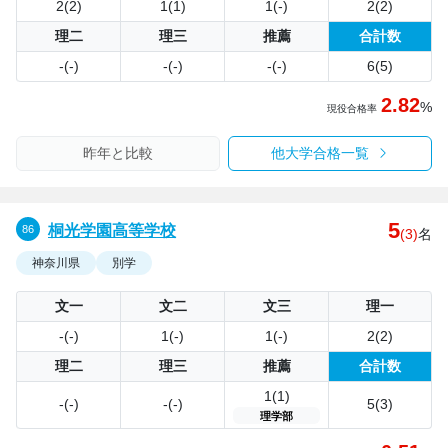
2(2)
1(1)
1(-)
2(2)
理二
理三
推薦
合計数
-(-)
-(-)
-(-)
6(5)
2.82
%
現役合格率
昨年と比較
他大学合格一覧
5
桐光学園高等学校
(3)
名
神奈川県
別学
文一
文二
文三
理一
-(-)
1(-)
1(-)
2(2)
理二
理三
推薦
合計数
1(1)
-(-)
-(-)
5(3)
理学部