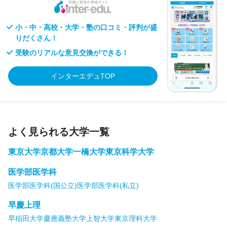
小・中・高校・大学・塾の口コミ・評判が盛
りだくさん！
受験のリアルな意見交換ができる！
インターエデュTOP
よく見られる大学一覧
東京大学
京都大学
一橋大学
東京科学大学
医学部医学科
医学部医学科(国公立)
医学部医学科(私立)
早慶上理
早稲田大学
慶應義塾大学
上智大学
東京理科大学