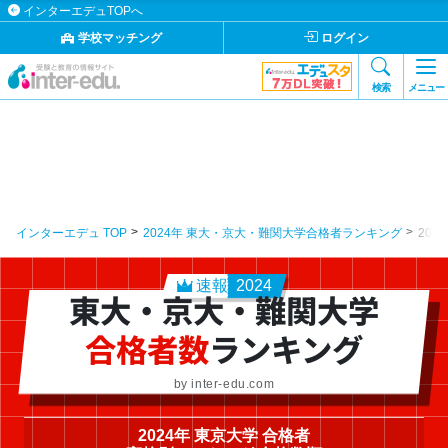
インターエデュTOPへ
学校マッチング
ログイン
検索
メニュー
インターエデュ TOP
2024年 東大・京大・難関大学合格者ランキング
202
速報
2024
東大・京大・難関大学
合格者数
ランキング
by inter-edu.com
2024年 東京大学 合格者