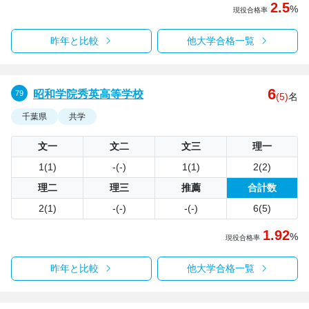
2.5
%
現役合格率
昨年と比較
他大学合格一覧
6
昭和学院秀英高等学校
(5)
名
千葉県
共学
文一
文二
文三
理一
1(1)
-(-)
1(1)
2(2)
理二
理三
推薦
合計数
2(1)
-(-)
-(-)
6(5)
1.92
%
現役合格率
昨年と比較
他大学合格一覧