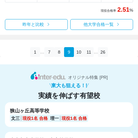
2.51
%
現役合格率
昨年と比較
他大学合格一覧
…
…
1
7
8
9
10
11
26
オリジナル特集 [PR]
東大も狙える！!
実績を伸ばす有望校
狭山ヶ丘高等学校
文三
現役1名
合格
理一
現役1名
合格