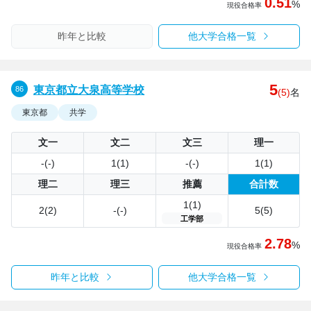
0.51
%
現役合格率
昨年と比較
他大学合格一覧
5
東京都立大泉高等学校
(5)
名
東京都
共学
文一
文二
文三
理一
-(-)
1(1)
-(-)
1(1)
理二
理三
推薦
合計数
1(1)
2(2)
-(-)
5(5)
工学部
2.78
%
現役合格率
昨年と比較
他大学合格一覧