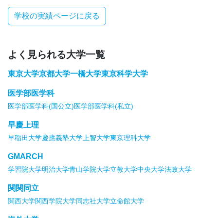
学校の実績ページに戻る
よく見られる大学一覧
東京大学
京都大学
一橋大学
東京科学大学
医学部医学科
医学部医学科(国公立)
医学部医学科(私立)
早慶上理
早稲田大学
慶應義塾大学
上智大学
東京理科大学
GMARCH
学習院大学
明治大学
青山学院大学
立教大学
中央大学
法政大学
関関同立
関西大学
関西学院大学
同志社大学
立命館大学