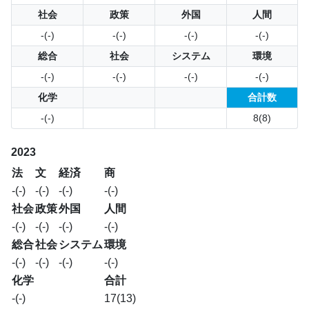
社会
政策
外国
人間
-(-)
-(-)
-(-)
-(-)
総合
社会
システム
環境
-(-)
-(-)
-(-)
-(-)
化学
合計数
-(-)
8(8)
2023
法
文
経済
商
-(-)
-(-)
-(-)
-(-)
社会
政策
外国
人間
-(-)
-(-)
-(-)
-(-)
総合
社会
システム
環境
-(-)
-(-)
-(-)
-(-)
化学
合計
-(-)
17(13)