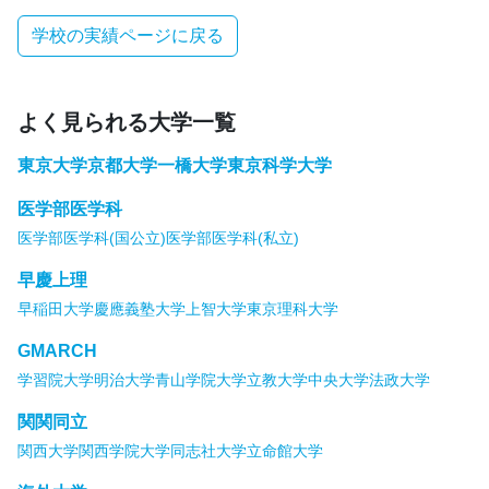
学校の実績ページに戻る
よく見られる大学一覧
東京大学
京都大学
一橋大学
東京科学大学
医学部医学科
医学部医学科(国公立)
医学部医学科(私立)
早慶上理
早稲田大学
慶應義塾大学
上智大学
東京理科大学
GMARCH
学習院大学
明治大学
青山学院大学
立教大学
中央大学
法政大学
関関同立
関西大学
関西学院大学
同志社大学
立命館大学