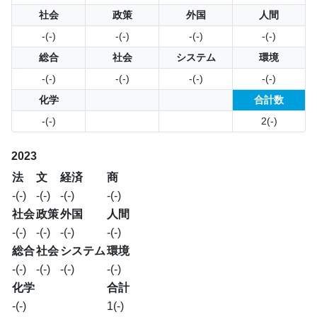
社会
政策
外国
人間
-(-)
-(-)
-(-)
-(-)
総合
社会
システム
環境
-(-)
-(-)
-(-)
-(-)
化学
合計数
-(-)
2(-)
2023
法
文
経済
商
-(-)
-(-)
-(-)
-(-)
社会
政策
外国
人間
-(-)
-(-)
-(-)
-(-)
総合
社会
システム
環境
-(-)
-(-)
-(-)
-(-)
化学
合計
-(-)
1(-)