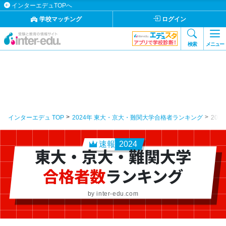
インターエデュTOPへ
学校マッチング
ログイン
検索
メニュー
インターエデュ TOP
2024年 東大・京大・難関大学合格者ランキング
20
速報
2024
東大・京大・難関大学
合格者数
ランキング
by inter-edu.com