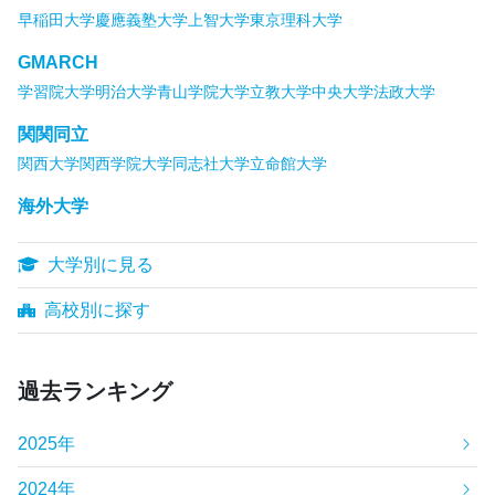
早稲田大学
慶應義塾大学
上智大学
東京理科大学
GMARCH
学習院大学
明治大学
青山学院大学
立教大学
中央大学
法政大学
関関同立
関西大学
関西学院大学
同志社大学
立命館大学
海外大学
大学別に見る
高校別に探す
過去ランキング
2025年
2024年