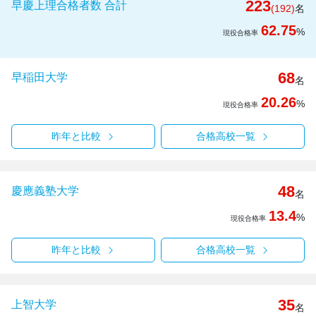
223
早慶上理合格者数 合計
(192)
名
62.75
%
現役合格率
68
早稲田大学
名
20.26
%
現役合格率
昨年と比較
合格高校一覧
48
慶應義塾大学
名
13.4
%
現役合格率
昨年と比較
合格高校一覧
35
上智大学
名