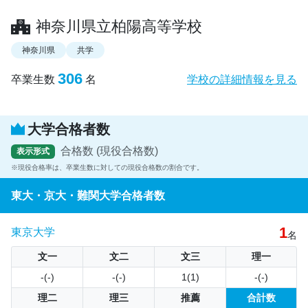
神奈川県立柏陽高等学校
神奈川県
共学
306
卒業生数
名
学校の詳細情報を見る
大学合格者数
合格数 (現役合格数)
表示形式
現役合格率は、卒業生数に対しての現役合格数の割合です。
東大・京大・難関大学合格者数
1
東京大学
名
文一
文二
文三
理一
-(-)
-(-)
1(1)
-(-)
理二
理三
推薦
合計数