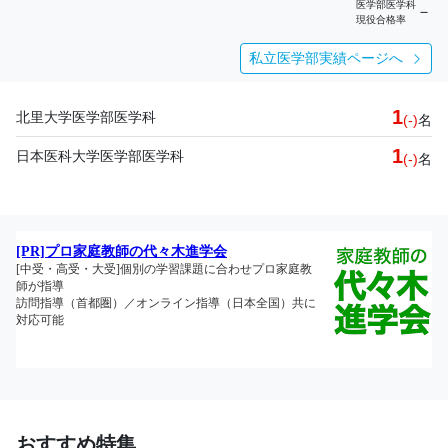
医学部医学科
－
現役合格率
私立医学部実績ページへ
1
北里大学医学部医学科
(-)
名
1
日本医科大学医学部医学科
(-)
名
おすすめ特集