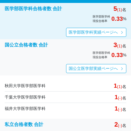
5
医学部医学科合格者数 合計
(1)
名
医学部医学科
0.33
%
現役合格率
医学部医学科実績ページへ
3
国公立合格者数 合計
(1)
名
医学部医学科
0.33
%
現役合格率
国公立医学部実績ページへ
1
秋田大学医学部医学科
(1)
名
1
千葉大学医学部医学科
(-)
名
1
福井大学医学部医学科
(-)
名
2
私立合格者数 合計
(-)
名