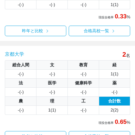
-(-)
-(-)
-(-)
1(1)
0.33
%
現役合格率
昨年と比較
合格高校一覧
2
京都大学
名
総合人間
文
教育
経
-(-)
-(-)
-(-)
1(1)
法
医学
健康科学
薬
-(-)
-(-)
-(-)
-(-)
農
理
工
合計数
-(-)
1(1)
-(-)
2(2)
0.65
%
現役合格率