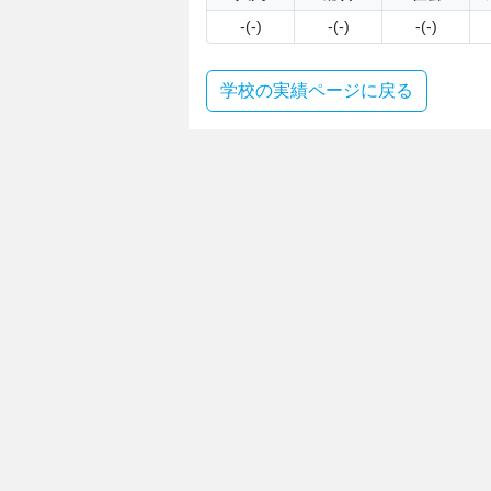
-(-)
-(-)
-(-)
学校の実績ページに戻る