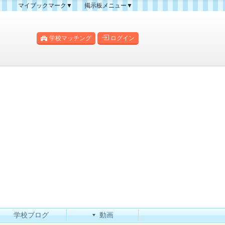
マイブックマーク▼
掲示板メニュー▼
クマーク一覧
掲示板の使い方
掲示板マップ
学校マッチング
ログイン
人気スレッドランキング
新規スレッド一覧
新着書き込み一覧
学校ブログ
動画