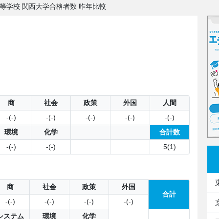
高等学校 関西大学合格者数 昨年比較
商
社会
政策
外国
人間
-(-)
-(-)
-(-)
-(-)
-(-)
環境
化学
合計数
-(-)
-(-)
5(1)
商
社会
政策
外国
合計
-(-)
-(-)
-(-)
-(-)
システム
環境
化学