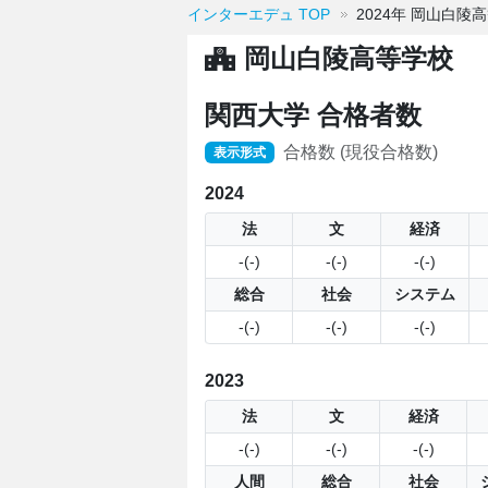
インターエデュ TOP
2024年 岡山白陵
岡山白陵高等学校
関西大学 合格者数
合格数 (現役合格数)
表示形式
2024
法
文
経済
-(-)
-(-)
-(-)
総合
社会
システム
-(-)
-(-)
-(-)
2023
法
文
経済
-(-)
-(-)
-(-)
人間
総合
社会