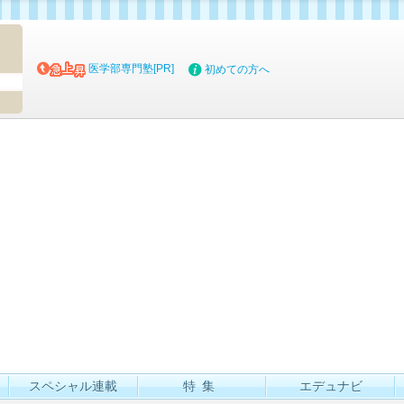
マイブッ
医学部専門塾[PR]
初めての方へ
スペシャル連載
特集
エデュナビ