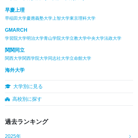
早慶上理
早稲田大学
慶應義塾大学
上智大学
東京理科大学
GMARCH
学習院大学
明治大学
青山学院大学
立教大学
中央大学
法政大学
関関同立
関西大学
関西学院大学
同志社大学
立命館大学
海外大学
大学別に見る
高校別に探す
過去ランキング
2025年