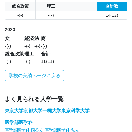
総合政策
理工
合計数
-(-)
-(-)
14(12)
2023
文
経済
法
商
-(-)
-(-)
-(-)
-(-)
総合政策
理工
合計
-(-)
-(-)
11(11)
学校の実績ページに戻る
よく見られる大学一覧
東京大学
京都大学
一橋大学
東京科学大学
医学部医学科
医学部医学科(国公立)
医学部医学科(私立)