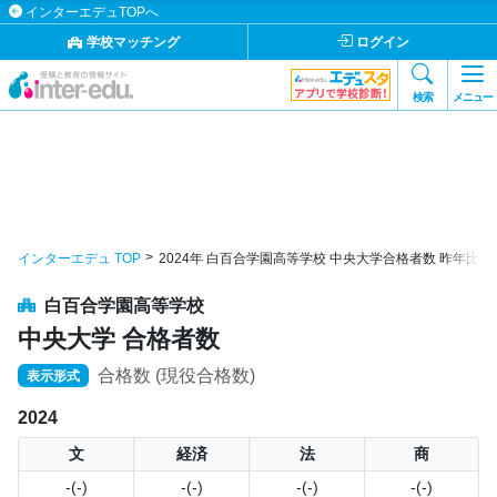
インターエデュTOPへ
学校マッチング
ログイン
検索
メニュー
インターエデュ TOP
2024年 白百合学園高等学校 中央大学合格者数 昨年比較 
白百合学園高等学校
中央大学 合格者数
合格数 (現役合格数)
表示形式
2024
文
経済
法
商
-(-)
-(-)
-(-)
-(-)