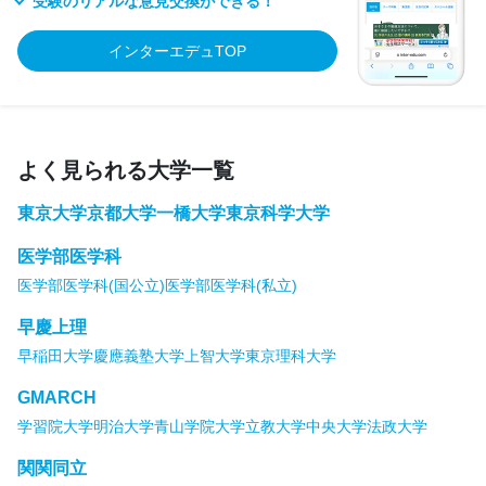
受験のリアルな意見交換ができる！
インターエデュTOP
よく見られる大学一覧
東京大学
京都大学
一橋大学
東京科学大学
医学部医学科
医学部医学科(国公立)
医学部医学科(私立)
早慶上理
早稲田大学
慶應義塾大学
上智大学
東京理科大学
GMARCH
学習院大学
明治大学
青山学院大学
立教大学
中央大学
法政大学
関関同立