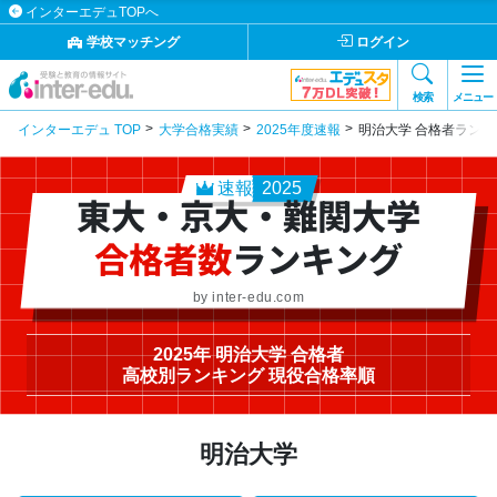
インターエデュTOPへ
学校マッチング
ログイン
検索
メニュー
インターエデュ TOP
大学合格実績
2025年度速報
明治大学 合格者ランキ
速報
2025
東大・京大・難関大学
合格者数
ランキング
by inter-edu.com
2025年 明治大学 合格者
高校別ランキング 現役合格率順
明治大学