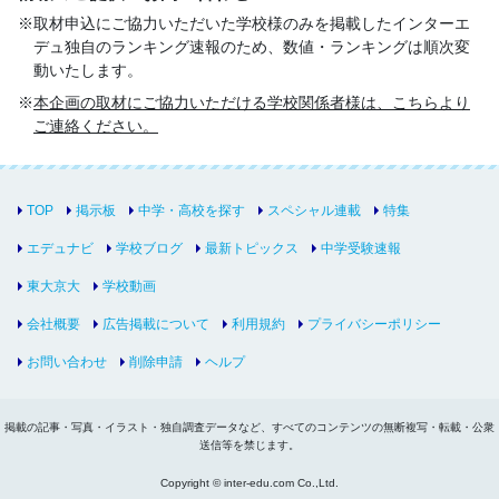
取材申込にご協力いただいた学校様のみを掲載したインターエ
デュ独自のランキング速報のため、数値・ランキングは順次変
動いたします。
本企画の取材にご協力いただける学校関係者様は、こちらより
ご連絡ください。
TOP
掲示板
中学・高校を探す
スペシャル連載
特集
エデュナビ
学校ブログ
最新トピックス
中学受験速報
東大京大
学校動画
会社概要
広告掲載について
利用規約
プライバシーポリシー
お問い合わせ
削除申請
ヘルプ
掲載の記事・写真・イラスト・独自調査データなど、すべてのコンテンツの無断複写・転載・公衆
送信等を禁じます。
Copyright © inter-edu.com Co.,Ltd.