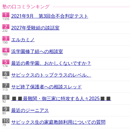
塾の口コミランキング
2021年9月 第3回合不合判定テスト
1335
2027年受験組の談話室
232
エルカミノ
190
浜学園修了組への相談室
180
最近の希学園、おかしくないですか？
174
サピックスのトップクラスのレベル。
146
サピ終了保護者への相談スレッド
113
◼️◼️最難関・御三家に特攻する人々2025◼️◼️
92
最近のジーニアス
80
サピックス生の家庭教師利用についての質問
79