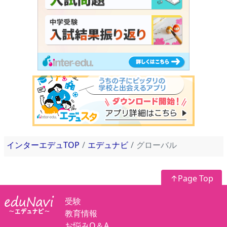
インターエデュTOP
エデュナビ
グローバル
↑Page Top
受験
教育情報
お悩みQ＆A