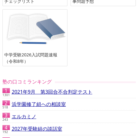
チェックリスト
事問題予想
中学受験2026入試問題速報
（令和8年）
塾の口コミランキング
2021年9月 第3回合不合判定テスト
1301
浜学園修了組への相談室
518
エルカミノ
243
2027年受験組の談話室
192