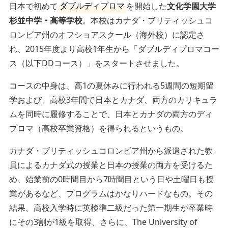
日本で初めて
ダブルディプロマ
を開始した
文化学園大学
杉並中学・高等学校
。本校はカナダ・ブリティッシュコ
ロンビア州のオフショアスクール（海外校）に認定さ
れ、2015年度より高校1年生から「ダブルディプロマコー
ス（以下DDコース）」をスタートさせました。
コースの中身は、高1の夏休みに行われる5週間の短期留
学および、高校3年間で日本とカナダ、両方のカリキュラ
ムを同時に履修することで、日本とカナダの両方のディ
プロマ（高校卒業資格）を得られるというもの。
カナダ・ブリティッシュコロンビア州から派遣された教
員によるカナダ式の授業と日本の授業の両方を受けるた
め、始業前の0時間目から7時間目という日や土曜日も授
業があるなど、プログラムはかなりハードなもの。その
結果、高校入学時に英検準二級だった第一期生が卒業時
にその3割が1級を取得、さらに、The University of