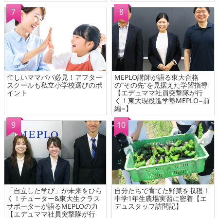
忙しいママパパ必見！アフター
MEPLO講師が語る東大合格
スクールも私立小学校選びのポ
の“その先”を見据えた学習指導
イント
【エデュママ社員突撃隊が行
く！東大現役進学塾MEPLO−前
編−】
「自立した学び」が未来をひら
自分たちで育てた野菜を収穫！
く！チューター&東大生クラス
中学1年生農場実習に密着【エ
サポーターが語るMEPLOの力
デュスタッフ訪問記】
【エデュママ社員突撃隊が行