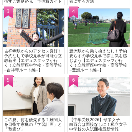
指すご家庭必見！予備校ガイド
者にする方法
吉祥寺駅からのアクセス良好！
豊洲駅から乗り換えなし！予約
予約なしで学校見学が可能な立
要らずの学校見学で雰囲気を感
教新座【エデュスタッフが行
じよう【エデュスタッフが行
く！立教新座中学校・高等学校
く！立教新座中学校・高等学校
−吉祥寺ルート編−】
−豊洲ルート編−】
この夏、何を優先する？難関大
【中学受験2026】頌栄女子、
を目指す家庭の「学習計画」と
白百合は面接なしに！私立女子
「塾選び」
中学校の入試面接最新情報