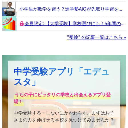
小学生が数学を習う？進学塾AiQが先取り学習をすすめる理由
会員限定: 【大学受験】学校選びにも！5年間の合格伸長率から見る今年の合格者ランキング注目校
"受験" の記事一覧はこちら »
中学受験アプリ「エデュ
スタ」
うちの子にピッタリの学校と出会えるアプリ登
場！
中学受験する・しないにかかわらず、まずはお子
さまの力を伸ばせる学校を見つけてみませんか？