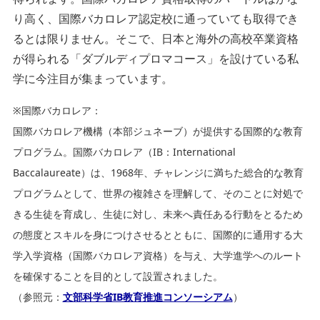
り高く、国際バカロレア認定校に通っていても取得でき
るとは限りません。そこで、日本と海外の高校卒業資格
が得られる「ダブルディプロマコース」を設けている私
学に今注目が集まっています。
※国際バカロレア：
国際バカロレア機構（本部ジュネーブ）が提供する国際的な教育
プログラム。国際バカロレア（IB：International
Baccalaureate）は、1968年、チャレンジに満ちた総合的な教育
プログラムとして、世界の複雑さを理解して、そのことに対処で
きる生徒を育成し、生徒に対し、未来へ責任ある行動をとるため
の態度とスキルを身につけさせるとともに、国際的に通用する大
学入学資格（国際バカロレア資格）を与え、大学進学へのルート
を確保することを目的として設置されました。
（参照元：
文部科学省IB教育推進コンソーシアム
）