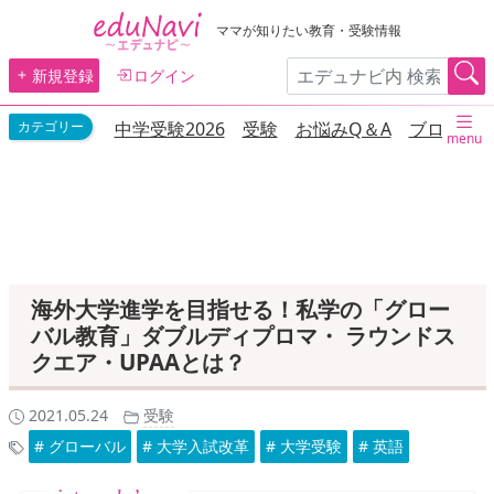
ママが知りたい教育・受験情報
新規登録
ログイン
中学受験2026
受験
お悩みQ＆A
ブログ
menu
海外大学進学を目指せる！私学の「グロー
バル教育」ダブルディプロマ・ ラウンドス
クエア・UPAAとは？
2021.05.24
受験
# グローバル
# 大学入試改革
# 大学受験
# 英語