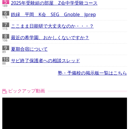
2025年受験組の部屋 Z会中学受験コース
189
鉄緑 平岡 K会 SEG Gnoble Jprep
176
ここまま日能研で大丈夫なのか・・・？
115
最近の希学園、おかしくないですか？
106
夏期合宿について
89
サピ終了保護者への相談スレッド
88
塾・予備校の掲示板一覧はこちら
ピックアップ動画