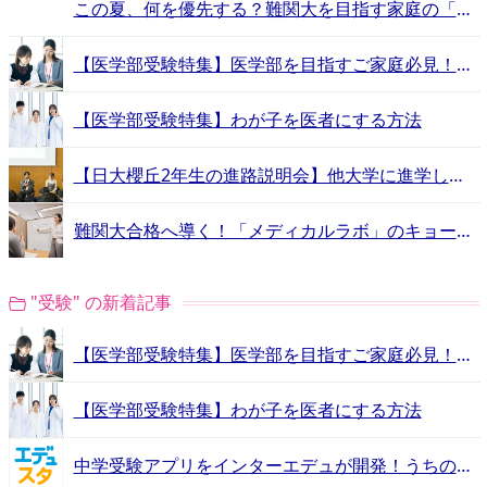
この夏、何を優先する？難関大を目指す家庭の「学習計画」と「塾選び」
【医学部受験特集】医学部を目指すご家庭必見！予備校ガイド
【医学部受験特集】わが子を医者にする方法
【日大櫻丘2年生の進路説明会】他大学に進学した卒業生たちのリアル体験記
難関大合格へ導く！「メディカルラボ」のキョーイクが新たな完全個別大学受験予備校「なんぷろ」開校
"受験" の新着記事
【医学部受験特集】医学部を目指すご家庭必見！予備校ガイド
【医学部受験特集】わが子を医者にする方法
中学受験アプリをインターエデュが開発！うちの子に合う学校はどこ？学校に「見つけてもらえる」体験