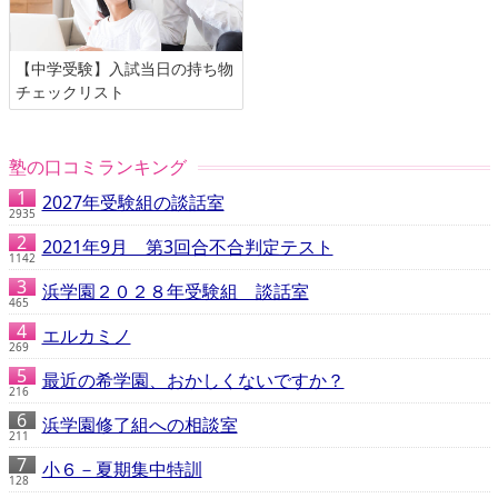
【中学受験】入試当日の持ち物
チェックリスト
塾の口コミランキング
2027年受験組の談話室
2935
2021年9月 第3回合不合判定テスト
1142
浜学園２０２８年受験組 談話室
465
エルカミノ
269
最近の希学園、おかしくないですか？
216
浜学園修了組への相談室
211
小６－夏期集中特訓
128