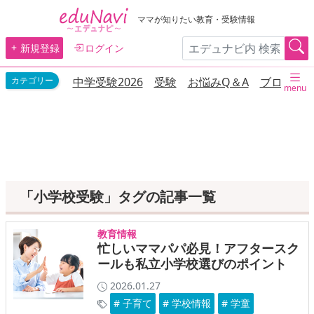
ママが知りたい教育・受験情報
新規登録
ログイン
中学受験2026
受験
お悩みQ＆A
ブログ
menu
「小学校受験」タグの記事一覧
教育情報
忙しいママパパ必見！アフタースク
ールも私立小学校選びのポイント
2026.01.27
# 子育て
# 学校情報
# 学童