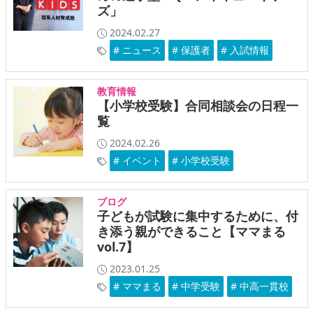
ズ」
2024.02.27
# ニュース
# 保護者
# 入試情報
教育情報
【小学校受験】合同相談会の日程一
覧
2024.02.26
# イベント
# 小学校受験
ブログ
子どもが試験に集中するために、付
き添う親ができること【ママまる
vol.7】
2023.01.25
# ママまる
# 中学受験
# 中高一貫校