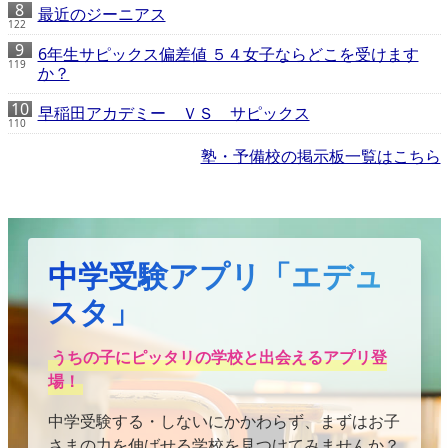
最近のジーニアス
122
6年生サピックス偏差値 ５４女子ならどこを受けます
119
か？
早稲田アカデミー ＶＳ サピックス
110
塾・予備校の掲示板一覧はこちら
中学受験アプリ「エデュ
スタ」
うちの子にピッタリの学校と出会えるアプリ登
場！
中学受験する・しないにかかわらず、まずはお子
さまの力を伸ばせる学校を見つけてみませんか？