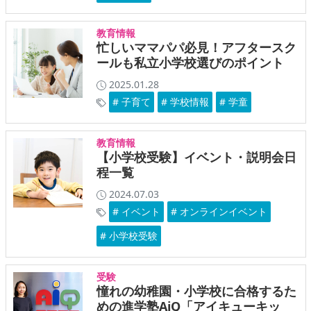
教育情報
忙しいママパパ必見！アフタースク
ールも私立小学校選びのポイント
2025.01.28
# 子育て
# 学校情報
# 学童
教育情報
【小学校受験】イベント・説明会日
程一覧
2024.07.03
# イベント
# オンラインイベント
# 小学校受験
受験
憧れの幼稚園・小学校に合格するた
めの進学塾AiQ「アイキューキッ