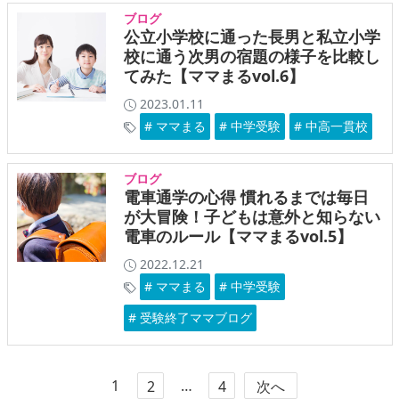
ブログ
公立小学校に通った長男と私立小学
校に通う次男の宿題の様子を比較し
てみた【ママまるvol.6】
2023.01.11
# ママまる
# 中学受験
# 中高一貫校
ブログ
電車通学の心得 慣れるまでは毎日
が大冒険！子どもは意外と知らない
電車のルール【ママまるvol.5】
2022.12.21
# ママまる
# 中学受験
# 受験終了ママブログ
1
…
2
4
次へ