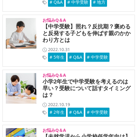
# Q&A
# 中学受験
# 地方
お悩みQ＆A
【中学受験】照れ？反抗期？褒める
と反発する子どもを伸ばす親のかか
わり方とは
2022.10.31
# 5年生
# Q&A
# 中学受験
お悩みQ＆A
小学2年生で中学受験を考えるのは
早い？受験について話すタイミング
は？
2022.10.19
# 2年生
# Q&A
# 中学受験
お悩みQ＆A
【未就学児から小学校低学年向け】