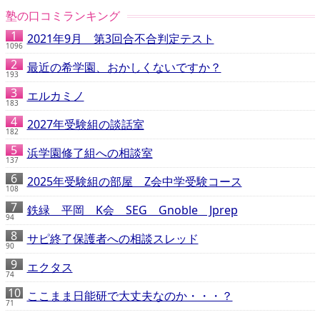
塾の口コミランキング
2021年9月 第3回合不合判定テスト
1096
最近の希学園、おかしくないですか？
193
エルカミノ
183
2027年受験組の談話室
182
浜学園修了組への相談室
137
2025年受験組の部屋 Z会中学受験コース
108
鉄緑 平岡 K会 SEG Gnoble Jprep
94
サピ終了保護者への相談スレッド
90
エクタス
74
ここまま日能研で大丈夫なのか・・・？
71