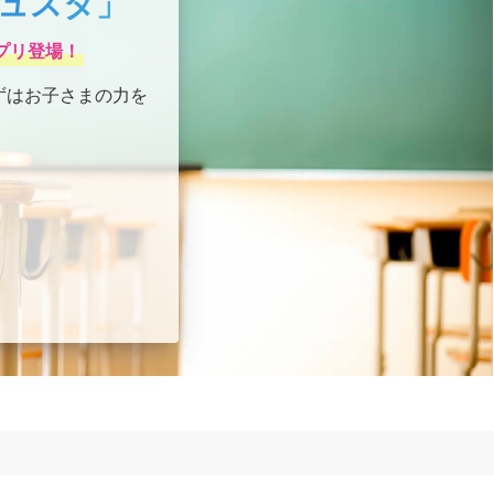
ュスタ」
プリ登場！
ずはお子さまの力を