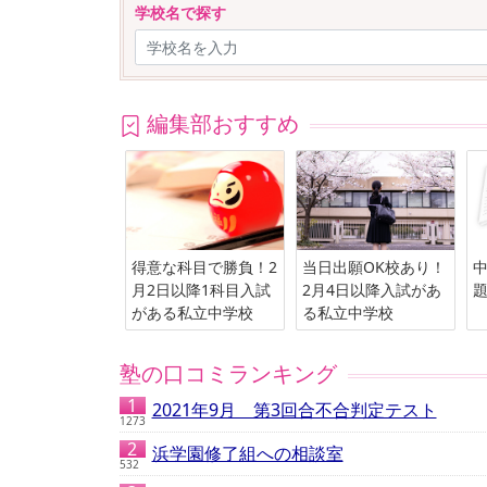
学校名で探す
編集部おすすめ
得意な科目で勝負！2
当日出願OK校あり！
中
月2日以降1科目入試
2月4日以降入試があ
題
がある私立中学校
る私立中学校
塾の口コミランキング
2021年9月 第3回合不合判定テスト
1273
浜学園修了組への相談室
532