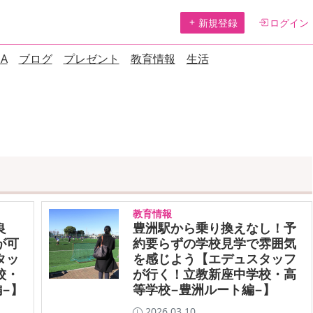
新規登録
ログイン
A
ブログ
プレゼント
教育情報
生活
教育情報
良
豊洲駅から乗り換えなし！予
が可
約要らずの学校見学で雰囲気
タッ
を感じよう【エデュスタッフ
校・
が行く！立教新座中学校・高
−】
等学校−豊洲ルート編−】
2026.03.10