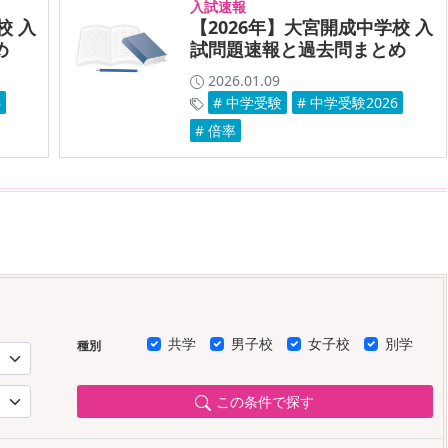
入試速報
校 入
【2026年】大宮開成中学校 入
め
試問題速報と過去問まとめ
2026.01.09
6
# 中学受験
# 中学受験2026
# 倍率
共学
男子校
女子校
別学
種別
この条件で探す