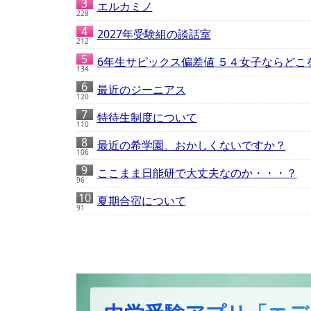
エルカミノ
228
2027年受験組の談話室
212
6年生サピックス偏差値 ５４女子ならどこ
134
最近のジーニアス
120
特待生制度について
110
最近の希学園、おかしくないですか？
106
ここまま日能研で大丈夫なのか・・・？
96
夏期合宿について
91