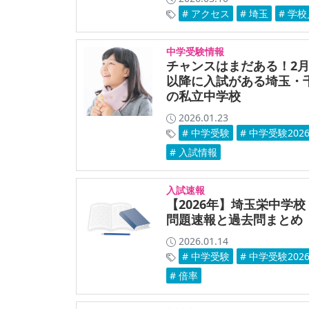
# アクセス
# 埼玉
# 学
中学受験情報
チャンスはまだある！2月
以降に入試がある埼玉・
の私立中学校
2026.01.23
# 中学受験
# 中学受験202
# 入試情報
入試速報
【2026年】埼玉栄中学校
問題速報と過去問まとめ
2026.01.14
# 中学受験
# 中学受験202
# 倍率