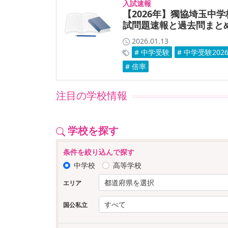
入試速報
【2026年】獨協埼玉中学
試問題速報と過去問まと
2026.01.13
# 中学受験
# 中学受験202
# 倍率
注目の学校情報
学校を探す
条件を絞り込んで探す
中学校
高等学校
エリア
国公私立