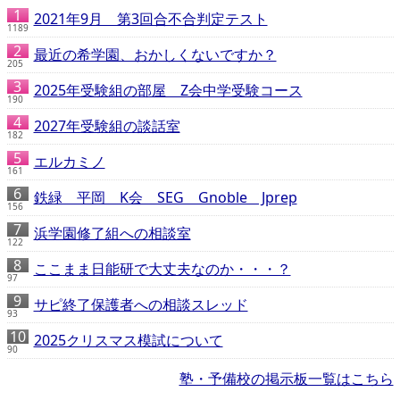
2021年9月 第3回合不合判定テスト
1189
最近の希学園、おかしくないですか？
205
2025年受験組の部屋 Z会中学受験コース
190
2027年受験組の談話室
182
エルカミノ
161
鉄緑 平岡 K会 SEG Gnoble Jprep
156
浜学園修了組への相談室
122
ここまま日能研で大丈夫なのか・・・？
97
サピ終了保護者への相談スレッド
93
2025クリスマス模試について
90
塾・予備校の掲示板一覧はこちら