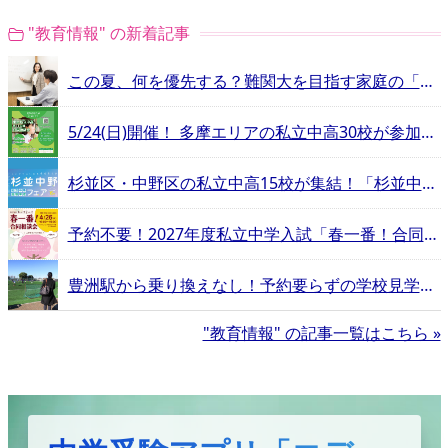
"教育情報" の新着記事
この夏、何を優先する？難関大を目指す家庭の「学習計画」と「塾選び」
5/24(日)開催！ 多摩エリアの私立中高30校が参加する合同相談会
杉並区・中野区の私立中高15校が集結！「杉並中野私立中学高等学校フェア」
予約不要！2027年度私立中学入試「春一番！合同相談会」
豊洲駅から乗り換えなし！予約要らずの学校見学で雰囲気を感じよう【エデュスタッフが行く！立教新座中学校・高等学校−豊洲ルート編−】
"教育情報" の記事一覧はこちら »