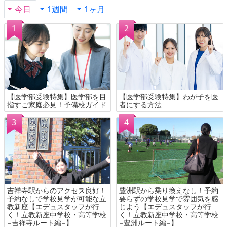
今日
1週間
1ヶ月
【医学部受験特集】医学部を目
【医学部受験特集】わが子を医
指すご家庭必見！予備校ガイド
者にする方法
吉祥寺駅からのアクセス良好！
豊洲駅から乗り換えなし！予約
予約なしで学校見学が可能な立
要らずの学校見学で雰囲気を感
教新座【エデュスタッフが行
じよう【エデュスタッフが行
く！立教新座中学校・高等学校
く！立教新座中学校・高等学校
−吉祥寺ルート編−】
−豊洲ルート編−】