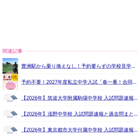
関連記事
豊洲駅から乗り換えなし！予約要らずの学校見学で雰囲気を感じよう【エデュスタッフが行く！立教新座中学校・高等学校−豊洲ルート編−】
予約不要！2027年度私立中学入試「春一番！合同相談会」
【2026年】筑波大学附属駒場中学校 入試問題速報と過去問まとめ
【2026年】浅野中学校 入試問題速報と過去問まとめ
【2026年】東京都市大学付属中学校 入試問題速報と過去問まとめ