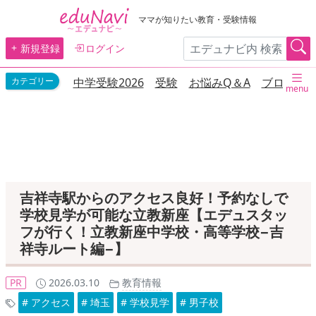
ママが知りたい教育・受験情報
新規登録
ログイン
中学受験2026
受験
お悩みQ＆A
ブログ
menu
吉祥寺駅からのアクセス良好！予約なしで
学校見学が可能な立教新座【エデュスタッ
フが行く！立教新座中学校・高等学校−吉
祥寺ルート編−】
PR
2026.03.10
教育情報
# アクセス
# 埼玉
# 学校見学
# 男子校