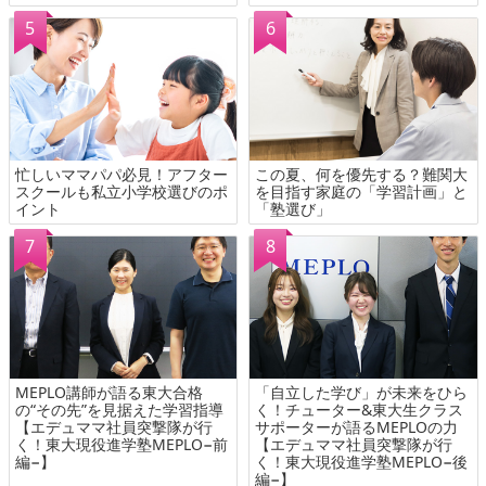
忙しいママパパ必見！アフター
この夏、何を優先する？難関大
スクールも私立小学校選びのポ
を目指す家庭の「学習計画」と
イント
「塾選び」
MEPLO講師が語る東大合格
「自立した学び」が未来をひら
の“その先”を見据えた学習指導
く！チューター&東大生クラス
【エデュママ社員突撃隊が行
サポーターが語るMEPLOの力
く！東大現役進学塾MEPLO−前
【エデュママ社員突撃隊が行
編−】
く！東大現役進学塾MEPLO−後
編−】