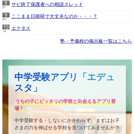
サピ終了保護者への相談スレッド
91
ここまま日能研で大丈夫なのか・・・？
85
エクタス
74
塾・予備校の掲示板一覧はこちら
中学受験アプリ「エデュ
スタ」
うちの子にピッタリの学校と出会えるアプリ登
場！
中学受験する・しないにかかわらず、まずはお子
さまの力を伸ばせる学校を見つけてみませんか？