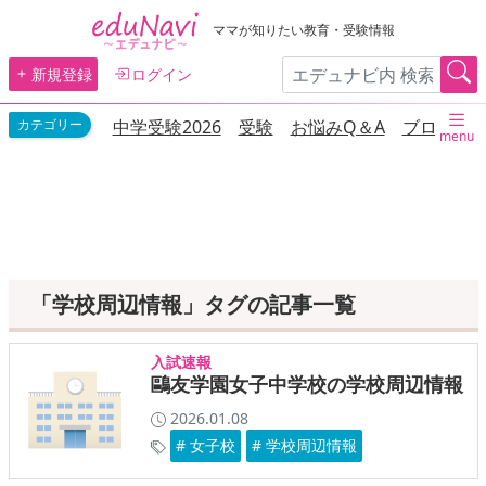
ママが知りたい教育・受験情報
新規登録
ログイン
中学受験2026
受験
お悩みQ＆A
ブログ
menu
「学校周辺情報」タグの記事一覧
入試速報
鷗友学園女子中学校の学校周辺情報
2026.01.08
# 女子校
# 学校周辺情報