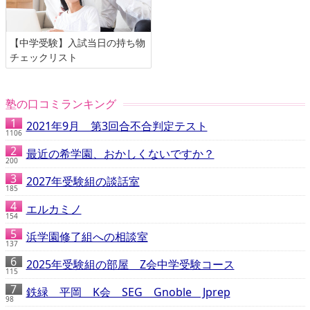
【中学受験】入試当日の持ち物
チェックリスト
塾の口コミランキング
2021年9月 第3回合不合判定テスト
1106
最近の希学園、おかしくないですか？
200
2027年受験組の談話室
185
エルカミノ
154
浜学園修了組への相談室
137
2025年受験組の部屋 Z会中学受験コース
115
鉄緑 平岡 K会 SEG Gnoble Jprep
98