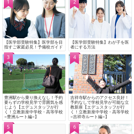
【医学部受験特集】医学部を目
【医学部受験特集】わが子を医
指すご家庭必見！予備校ガイド
者にする方法
豊洲駅から乗り換えなし！予約
吉祥寺駅からのアクセス良好！
要らずの学校見学で雰囲気を感
予約なしで学校見学が可能な立
じよう【エデュスタッフが行
教新座【エデュスタッフが行
く！立教新座中学校・高等学校
く！立教新座中学校・高等学校
−豊洲ルート編−】
−吉祥寺ルート編−】