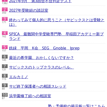
2021年9月 第3回合不合判定テスト
1382
2027年受験組の談話室
350
終わってみて個人的に思うこと（サピックスとは受験と
171
は）
SPICA 最難関中学受験専門塾 早稲田アカデミー新ブ
162
ランド
鉄緑 平岡 K会 SEG Gnoble Jprep
157
最近の希学園、おかしくないですか？
145
サピックスのトップクラスのレベル。
131
エルカミノ
115
サピ終了保護者への相談スレッド
88
浜学園修了組への相談室
87
塾・予備校の掲示板一覧はこちら