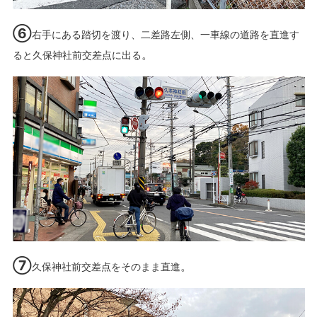
⑥
右手にある踏切を渡り、二差路左側、一車線の道路を直進す
。
ると久保神社前交差点に出る
⑦
。
久保神社前交差点をそのまま直進