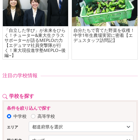
「自立した学び」が未来をひら
自分たちで育てた野菜を収穫！
く！チューター&東大生クラス
中学1年生農場実習に密着【エ
サポーターが語るMEPLOの力
デュスタッフ訪問記】
【エデュママ社員突撃隊が行
く！東大現役進学塾MEPLO−後
編−】
注目の学校情報
学校を探す
条件を絞り込んで探す
中学校
高等学校
エリア