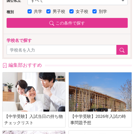
国公私立
共学
男子校
女子校
別学
種別
この条件で探す
学校名で探す
編集部おすすめ
【中学受験】入試当日の持ち物
【中学受験】2026年入試の時
チェックリスト
事問題予想