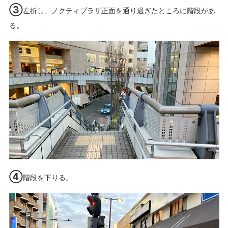
③
左折し、ノクティプラザ正面を通り過ぎたところに階段があ
。
る
④
階段を下りる。