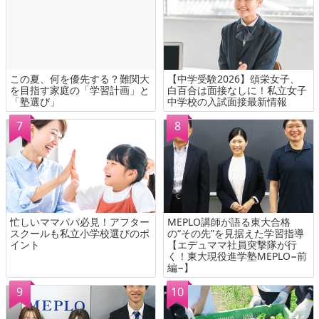
この夏、何を優先する？難関大
【中学受験2026】頌栄女子、
を目指す家庭の「学習計画」と
白百合は面接なしに！私立女子
「塾選び」
中学校の入試面接最新情報
忙しいママパパ必見！アフター
MEPLO講師が語る東大合格
スクールも私立小学校選びのポ
の“その先”を見据えた学習指導
イント
【エデュママ社員突撃隊が行
く！東大現役進学塾MEPLO−前
編−】