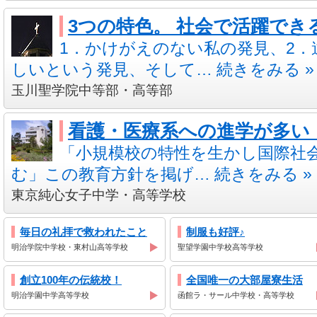
3つの特色。 社会で活躍でき
1．かけがえのない私の発見、2
しいという発見、そして… 続きをみる »
玉川聖学院中等部・高等部
看護・医療系への進学が多い
「小規模校の特性を生かし国際社
む」この教育方針を掲げ… 続きをみる »
東京純心女子中学・高等学校
毎日の礼拝で救われたこと
制服も好評♪
明治学院中学校・東村山高等学校
聖望学園中学校高等学校
創立100年の伝統校！
全国唯一の大部屋寮生活
明治学園中学高等学校
函館ラ・サール中学校・高等学校