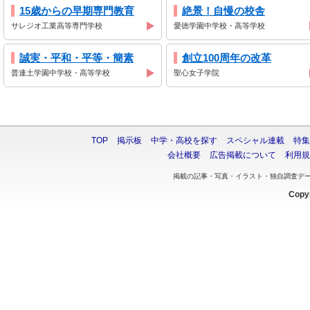
15歳からの早期専門教育
絶景！自慢の校舎
サレジオ工業高等専門学校
愛徳学園中学校・高等学校
誠実・平和・平等・簡素
創立100周年の改革
普連土学園中学校・高等学校
聖心女子学院
TOP
掲示板
中学・高校を探す
スペシャル連載
特集
会社概要
広告掲載について
利用規
掲載の記事・写真・イラスト・独自調査デ
Copyr