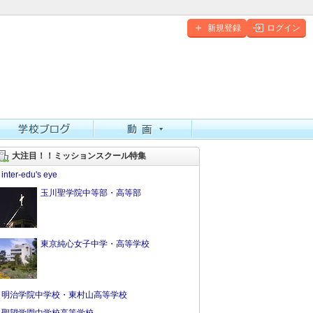
新規登録
ログイン
大注目！！ミッションスクール特集
inter-edu's eye
玉川聖学院中等部・高等部
東京純心女子中学・高等学校
明治学院中学校・東村山高等学校