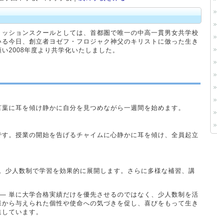
ミッションスクールとしては、首都圏で唯一の中高一貫男女共学校
いる今日、創立者ヨゼフ・フロジャク神父のキリストに倣った生き
い2008年度より共学化いたしました。
言葉に耳を傾け静かに自分を見つめながら一週間を始めます。
です。授業の開始を告げるチャイムに心静かに耳を傾け、全員起立
す。少人数制で学習を効果的に展開します。さらに多様な補習、講
 ― 単に大学合格実績だけを優先させるのではなく、少人数制を活
様から与えられた個性や使命への気づきを促し、喜びをもって生き
進しています。