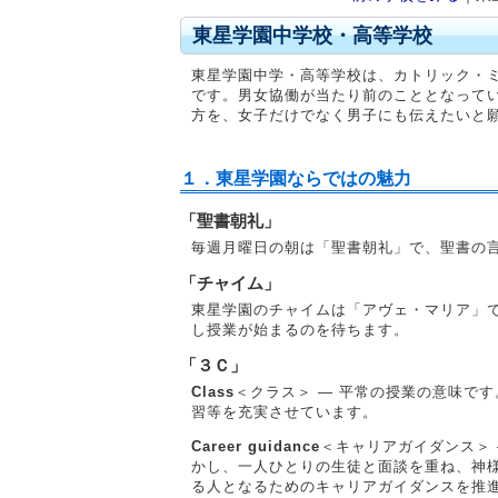
東星学園中学校・高等学校
東星学園中学・高等学校は、カトリック・
です。男女協働が当たり前のこととなって
方を、女子だけでなく男子にも伝えたいと願
１．東星学園ならではの魅力
「聖書朝礼」
毎週月曜日の朝は「聖書朝礼」で、聖書の
「チャイム」
東星学園のチャイムは「アヴェ・マリア」
し授業が始まるのを待ちます。
「３Ｃ」
Class
＜クラス＞ ― 平常の授業の意味で
習等を充実させています。
Career guidance
＜キャリアガイダンス＞
かし、一人ひとりの生徒と面談を重ね、神
る人となるためのキャリアガイダンスを推