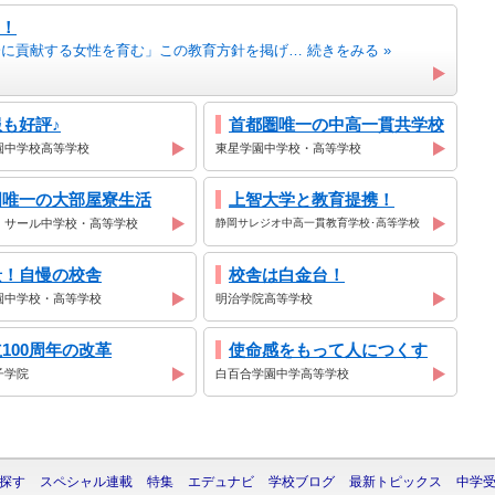
！
に貢献する女性を育む」この教育方針を掲げ… 続きをみる »
も好評♪
首都圏唯一の中高一貫共学校
園中学校高等学校
東星学園中学校・高等学校
国唯一の大部屋寮生活
上智大学と教育提携！
・サール中学校・高等学校
静岡サレジオ中高一貫教育学校･高等学校
景！自慢の校舎
校舎は白金台！
園中学校・高等学校
明治学院高等学校
100周年の改革
使命感をもって人につくす
子学院
白百合学園中学高等学校
探す
スペシャル連載
特集
エデュナビ
学校ブログ
最新トピックス
中学