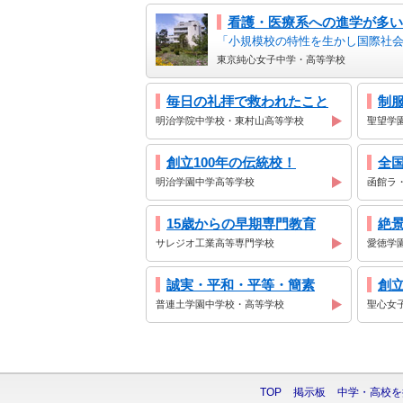
看護・医療系への進学が多い
「小規模校の特性を生かし国際社会
東京純心女子中学・高等学校
毎日の礼拝で救われたこと
制服
明治学院中学校・東村山高等学校
聖望学
創立100年の伝統校！
全
明治学園中学高等学校
函館ラ
15歳からの早期専門教育
絶
サレジオ工業高等専門学校
愛徳学
誠実・平和・平等・簡素
創立
普連土学園中学校・高等学校
聖心女
TOP
掲示板
中学・高校を