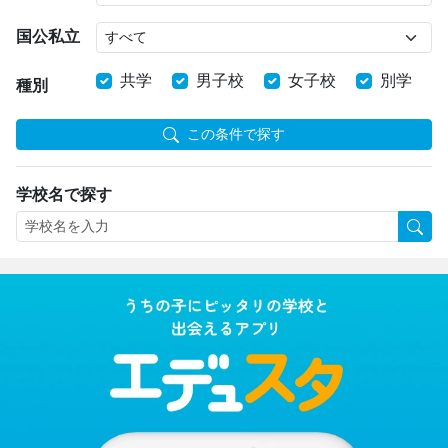
国公私立
共学
男子校
女子校
別学
種別
この条件で探す
学校名で探す