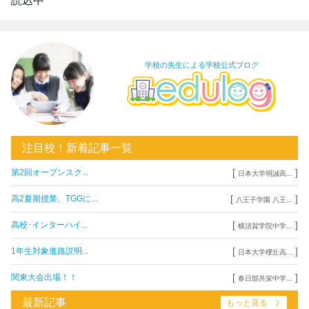
読込中
学校の先生による学校公式ブログ
注目校！新着記事一覧
[
]
第2回オープンスク...
日本大学明誠高...
[
]
高2夏期授業、TGGに...
八王子学園 八王...
[
]
高校･インターハイ...
横須賀学院中学...
[
]
1年生対象進路説明...
日本大学櫻丘高...
[
]
関東大会出場！！
春日部共栄中学...
最新記事
もっと見る