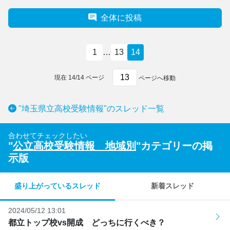
全体に投稿
1
…
13
14
現在
14
/
14
ページ
ページへ移動
"埼玉県立高校受験情報"のスレッド一覧
合わせてチェックしたい
"
公立高校受験情報 地域別
"カテゴリーの掲
示版
盛り上がっているスレッド
新着スレッド
2024/05/12 13:01
都立トップ校vs開成 どっちに行くべき？