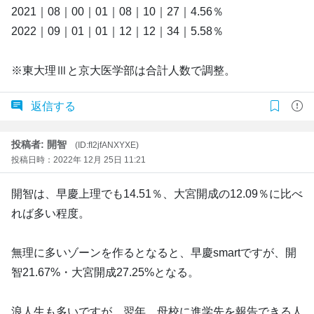
2021｜08｜00｜01｜08｜10｜27｜4.56％
2022｜09｜01｜01｜12｜12｜34｜5.58％
※東大理Ⅲと京大医学部は合計人数で調整。
返信する
投稿者: 開智
(ID:fI2jfANXYXE)
投稿日時：2022年 12月 25日 11:21
開智は、早慶上理でも14.51％、大宮開成の12.09％に比べ
れば多い程度。
無理に多いゾーンを作るとなると、早慶smartですが、開
智21.67%・大宮開成27.25%となる。
浪人生も多いですが、翌年、母校に進学先を報告できる人