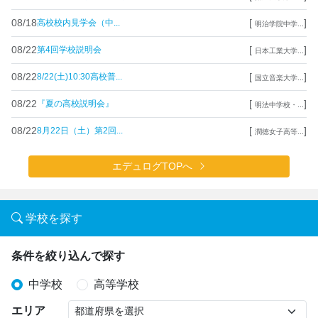
08/18
[
]
高校校内見学会（中...
明治学院中学...
08/22
[
]
第4回学校説明会
日本工業大学...
08/22
[
]
8/22(土)10:30高校普...
国立音楽大学...
08/22
[
]
『夏の高校説明会』
明法中学校・...
08/22
[
]
8月22日（土）第2回...
潤徳女子高等...
エデュログTOPへ
学校を探す
条件を絞り込んで探す
中学校
高等学校
エリア