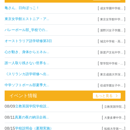
[
]
亀さん、日向ぼっこ！
成女学園中学校...
[
]
東京女学館エストニア・ア...
東京女学館中学...
[
]
バレーボール部_学校での...
瀧野川女子学園...
[
]
オーストラリア語学研修第3日
城北中学校・高...
[
]
心が動き、身体からエネル...
新渡戸文化中学...
[
]
誰一人取り残さない世界を...
聖学院中学校・...
[
]
《スリランカ語学研修へ出...
東京成徳大学深...
[
]
中学ソフトボール部夏季大...
佼成学園女子中...
イベント情報
もっと見る
08/09
[
]
立教英国学院学校説...
立教英国学院...
08/11
[
]
真夏の夜の納涼企画...
大妻多摩中学...
08/15
[
]
学校説明会（夏期実施）
拓殖大学第一...