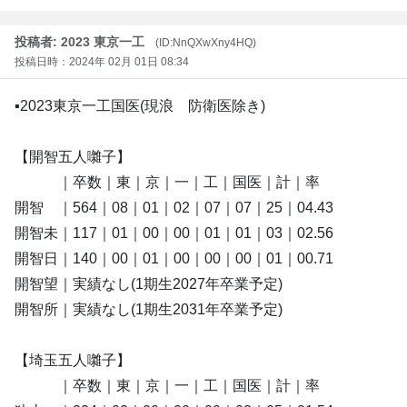
投稿者: 2023 東京一工
(ID:NnQXwXny4HQ)
投稿日時：2024年 02月 01日 08:34
▪️2023東京一工国医(現浪 防衛医除き)
【開智五人囃子】
｜卒数｜東｜京｜一｜工｜国医｜計｜率
開智 ｜564｜08｜01｜02｜07｜07｜25｜04.43
開智未｜117｜01｜00｜00｜01｜01｜03｜02.56
開智日｜140｜00｜01｜00｜00｜00｜01｜00.71
開智望｜実績なし(1期生2027年卒業予定)
開智所｜実績なし(1期生2031年卒業予定)
【埼玉五人囃子】
｜卒数｜東｜京｜一｜工｜国医｜計｜率