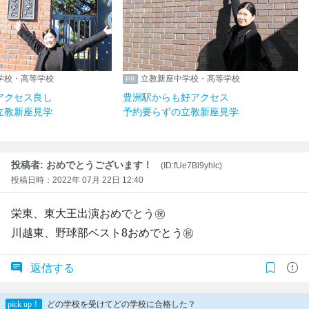
学校・高等学校
立教新座中学校・高等学校
アクセス良し
豊洲駅からも好アクセス
立教新座見学
予約要らずの立教新座見学
投稿者: おめでとうございます！
(ID:fUe7Bl9yhlc)
投稿日時：2022年 07月 22日 12:40
栄東、東大王出演おめでとう㊗️
川越東、野球部ベスト8おめでとう㊗️
返信する