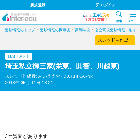
新規登録
ログイン
検索
メニュー
受験情報のトップ
受験情報の掲示板
高等学校
公立高校受験情報 地域別
スレッドを作成 +
108
コメント
埼玉私立御三家(栄東、開智、川越東)
スレッド作成者: あいうえお
(ID:.CcuTFOARNk)
2018年 05月 11日 18:21
3つ質問があります