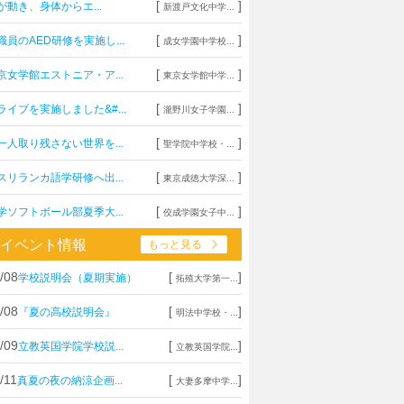
[
]
が動き、身体からエ...
新渡戸文化中学...
[
]
職員のAED研修を実施し...
成女学園中学校...
[
]
京女学館エストニア・ア...
東京女学館中学...
[
]
ライブを実施しました&#...
瀧野川女子学園...
[
]
一人取り残さない世界を...
聖学院中学校・...
[
]
スリランカ語学研修へ出...
東京成徳大学深...
[
]
学ソフトボール部夏季大...
佼成学園女子中...
イベント情報
もっと見る
/08
[
]
学校説明会（夏期実施）
拓殖大学第一...
/08
[
]
『夏の高校説明会』
明法中学校・...
/09
[
]
立教英国学院学校説...
立教英国学院...
/11
[
]
真夏の夜の納涼企画...
大妻多摩中学...