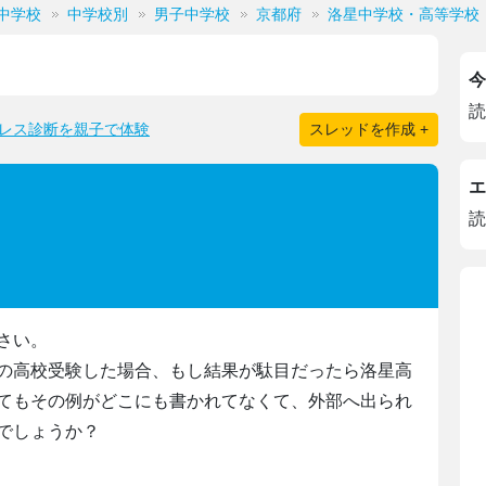
中学校
中学校別
男子中学校
京都府
洛星中学校・高等学校
今
読
レス診断を親子で体験
スレッドを作成 +
エ
読
さい。
の高校受験した場合、もし結果が駄目だったら洛星高
てもその例がどこにも書かれてなくて、外部へ出られ
でしょうか？