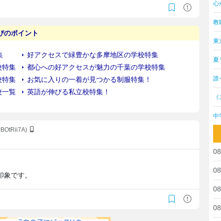
心
教
東
夏
誰
《
中
PBOtRii7A)
08
。
08
印象です。
08
08