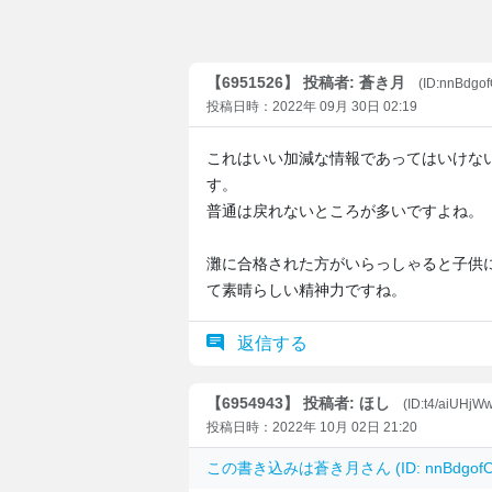
【6951526】 投稿者: 蒼き月
(ID:nnBdgo
投稿日時：2022年 09月 30日 02:19
これはいい加減な情報であってはいけな
す。
普通は戻れないところが多いですよね。
灘に合格された方がいらっしゃると子供
て素晴らしい精神力ですね。
返信する
【6954943】 投稿者: ほし
(ID:t4/aiUHjW
投稿日時：2022年 10月 02日 21:20
この書き込みは
蒼き月
さん (ID: nnBdg