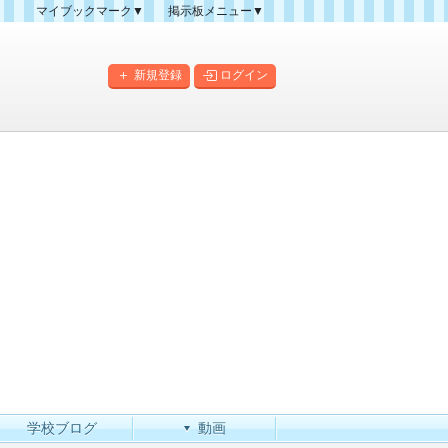
マイブックマーク▼
掲示板メニュー▼
クマーク一覧
掲示板の使い方
掲示板マップ
新規登録
ログイン
人気スレッドランキング
新規スレッド一覧
新着書き込み一覧
このカテゴリにスレッドを
作成
学校ブログ
動画