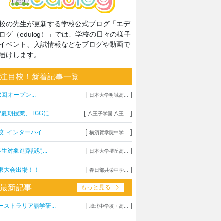
校の先生が更新する学校公式ブログ「エデ
ログ（edulog）」では、学校の日々の様子
イベント、入試情報などをブログや動画で
届けします。
注目校！新着記事一覧
[
]
2回オープン...
日本大学明誠高...
[
]
2夏期授業、TGGに...
八王子学園 八王...
[
]
校･インターハイ...
横須賀学院中学...
[
]
年生対象進路説明...
日本大学櫻丘高...
[
]
東大会出場！！
春日部共栄中学...
最新記事
もっと見る
[
]
ーストラリア語学研...
城北中学校・高...