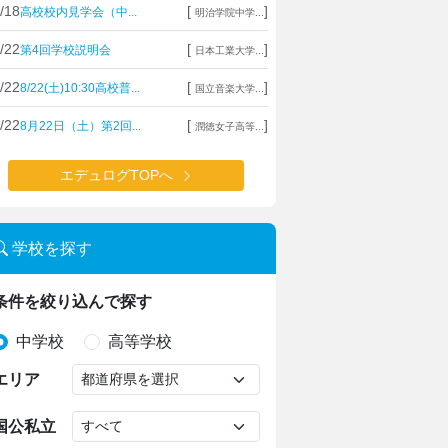
/18
[
]
高校校内見学会（中...
明治学院中学...
/22
[
]
第4回学校説明会
日本工業大学...
/22
[
]
8/22(土)10:30高校普...
国立音楽大学...
/22
[
]
8月22日（土）第2回...
潤徳女子高等...
エデュログTOPへ
学校を探す
条件を絞り込んで探す
中学校
高等学校
エリア
国公私立