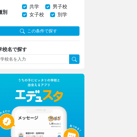
共学
男子校
種別
女子校
別学
この条件で探す
学校名で探す