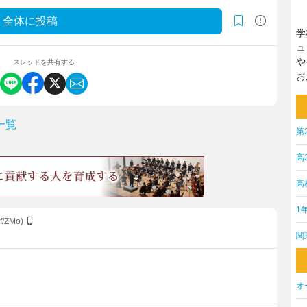
全体に投稿
学
ュ
や
スレッドを共有する
お
一覧
第
高
高
1
f/ZMo)
関
。
。
オ