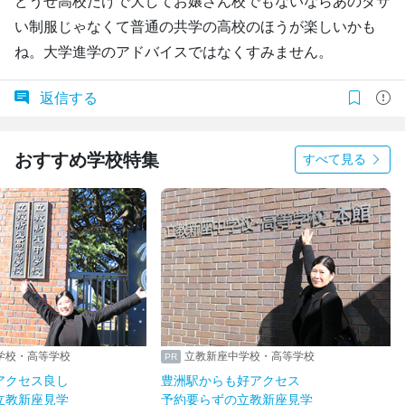
どうせ高校だけで大してお嬢さん校でもないならあのダサ
い制服じゃなくて普通の共学の高校のほうが楽しいかも
ね。大学進学のアドバイスではなくすみません。
返信する
おすすめ学校特集
すべて見る
学校・高等学校
立教新座中学校・高等学校
アクセス良し
豊洲駅からも好アクセス
立教新座見学
予約要らずの立教新座見学