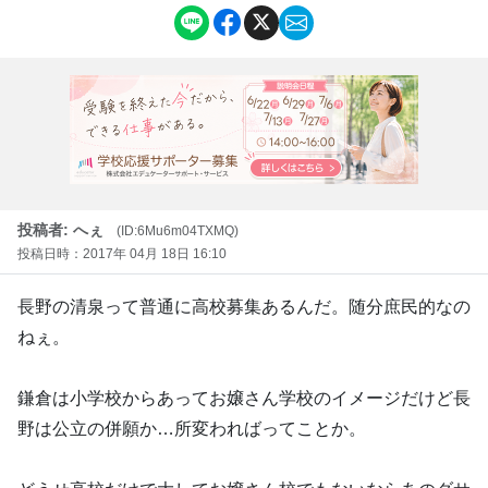
投稿者: へぇ
(ID:6Mu6m04TXMQ)
投稿日時：2017年 04月 18日 16:10
長野の清泉って普通に高校募集あるんだ。随分庶民的なの
ねぇ。
鎌倉は小学校からあってお嬢さん学校のイメージだけど長
野は公立の併願か…所変わればってことか。