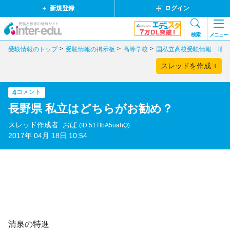
新規登録
ログイン
検索
メニュー
受験情報のトップ
受験情報の掲示板
高等学校
国私立高校受験情報 地域
スレッドを作成 +
4
コメント
長野県 私立はどちらがお勧め？
スレッド作成者: おば
(ID:51TlbA5uahQ)
2017年 04月 18日 10:54
清泉の特進