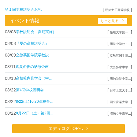
[
]
第１回学校説明会お礼
潤徳女子高等学校
イベント情報
もっと見る
08/08
[
]
学校説明会（夏期実施）
拓殖大学第一...
08/08
[
]
『夏の高校説明会』
明法中学校・...
08/09
[
]
立教英国学院学校説...
立教英国学院...
08/11
[
]
真夏の夜の納涼企画...
大妻多摩中学...
08/18
[
]
高校校内見学会（中...
明治学院中学...
08/22
[
]
第4回学校説明会
日本工業大学...
08/22
[
]
8/22(土)10:30高校普...
国立音楽大学...
08/22
[
]
8月22日（土）第2回...
潤徳女子高等...
エデュログTOPへ