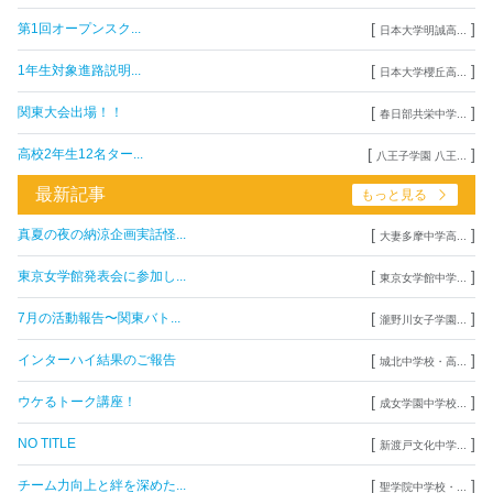
[
]
第1回オープンスク...
日本大学明誠高...
[
]
1年生対象進路説明...
日本大学櫻丘高...
[
]
関東大会出場！！
春日部共栄中学...
[
]
高校2年生12名ター...
八王子学園 八王...
最新記事
もっと見る
[
]
真夏の夜の納涼企画実話怪...
大妻多摩中学高...
[
]
東京女学館発表会に参加し...
東京女学館中学...
[
]
7月の活動報告〜関東バト...
瀧野川女子学園...
[
]
インターハイ結果のご報告
城北中学校・高...
[
]
ウケるトーク講座！
成女学園中学校...
[
]
NO TITLE
新渡戸文化中学...
[
]
チーム力向上と絆を深めた...
聖学院中学校・...