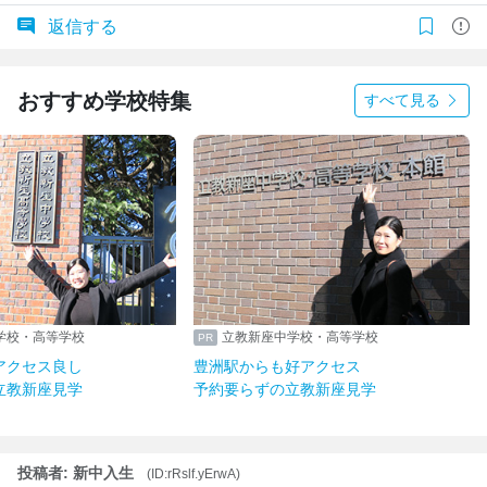
返信する
おすすめ学校特集
すべて見る
学校・高等学校
立教新座中学校・高等学校
アクセス良し
豊洲駅からも好アクセス
立教新座見学
予約要らずの立教新座見学
投稿者: 新中入生
(ID:rRslf.yErwA)