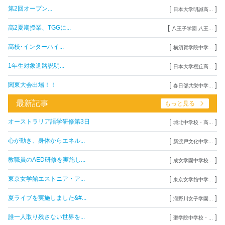
[
]
第2回オープン...
日本大学明誠高...
[
]
高2夏期授業、TGGに...
八王子学園 八王...
[
]
高校･インターハイ...
横須賀学院中学...
[
]
1年生対象進路説明...
日本大学櫻丘高...
[
]
関東大会出場！！
春日部共栄中学...
最新記事
もっと見る
[
]
オーストラリア語学研修第3日
城北中学校・高...
[
]
心が動き、身体からエネル...
新渡戸文化中学...
[
]
教職員のAED研修を実施し...
成女学園中学校...
[
]
東京女学館エストニア・ア...
東京女学館中学...
[
]
夏ライブを実施しました&#...
瀧野川女子学園...
[
]
誰一人取り残さない世界を...
聖学院中学校・...