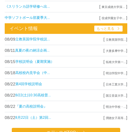
[
]
《スリランカ語学研修へ出...
東京成徳大学深...
[
]
中学ソフトボール部夏季大...
佼成学園女子中...
イベント情報
もっと見る
08/09
[
]
立教英国学院学校説...
立教英国学院...
08/11
[
]
真夏の夜の納涼企画...
大妻多摩中学...
08/15
[
]
学校説明会（夏期実施）
拓殖大学第一...
08/18
[
]
高校校内見学会（中...
明治学院中学...
08/22
[
]
第4回学校説明会
日本工業大学...
08/22
[
]
8/22(土)10:30高校普...
国立音楽大学...
08/22
[
]
『夏の高校説明会』
明法中学校・...
08/22
[
]
8月22日（土）第2回...
潤徳女子高等...