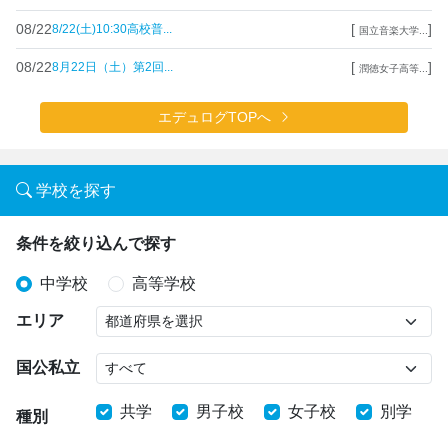
08/22
[
]
8/22(土)10:30高校普...
国立音楽大学...
08/22
[
]
8月22日（土）第2回...
潤徳女子高等...
エデュログTOPへ
学校を探す
条件を絞り込んで探す
中学校
高等学校
エリア
国公私立
共学
男子校
女子校
別学
種別