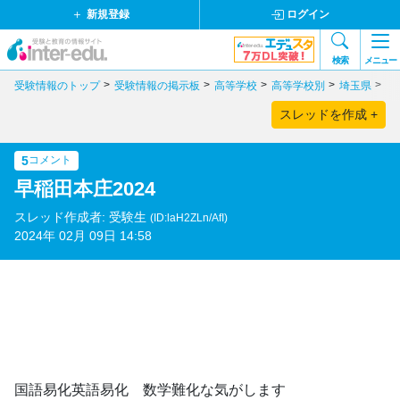
新規登録
ログイン
検索
メニュー
受験情報のトップ
受験情報の掲示板
高等学校
高等学校別
埼玉県
私
スレッドを作成 +
5
コメント
早稲田本庄2024
スレッド作成者: 受験生
(ID:laH2ZLn/AfI)
2024年 02月 09日 14:58
国語易化英語易化 数学難化な気がします