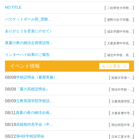
[
]
NO TITLE
二松學舍大学附...
[
]
バスケットボール部_受験...
瀧野川女子学園...
[
]
ありがとうを音楽にのせて♪
成女学園中学校...
[
]
真夏の夜の納涼企画実話怪...
大妻多摩中学高...
[
]
インターハイ結果のご報告
城北中学校・高...
イベント情報
もっと見る
08/08
[
]
学校説明会（夏期実施）
拓殖大学第一...
08/08
[
]
『夏の高校説明会』
明法中学校・...
08/09
[
]
立教英国学院学校説...
立教英国学院...
08/11
[
]
真夏の夜の納涼企画...
大妻多摩中学...
08/18
[
]
高校校内見学会（中...
明治学院中学...
08/22
[
]
第4回学校説明会
日本工業大学...