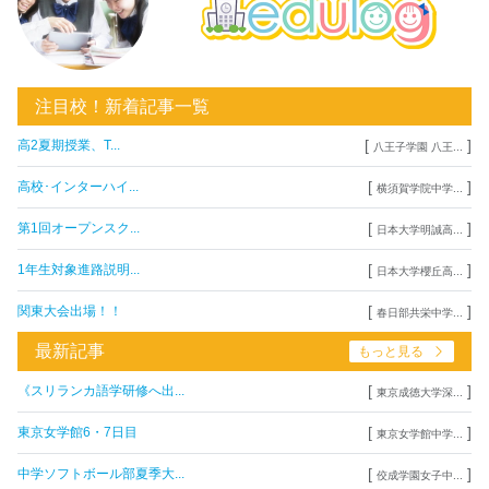
注目校！新着記事一覧
[
]
高2夏期授業、T...
八王子学園 八王...
[
]
高校･インターハイ...
横須賀学院中学...
[
]
第1回オープンスク...
日本大学明誠高...
[
]
1年生対象進路説明...
日本大学櫻丘高...
[
]
関東大会出場！！
春日部共栄中学...
最新記事
もっと見る
[
]
《スリランカ語学研修へ出...
東京成徳大学深...
[
]
東京女学館6・7日目
東京女学館中学...
[
]
中学ソフトボール部夏季大...
佼成学園女子中...