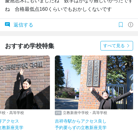
慶應志木にもいましたね 数学はかなり難しいかったです
ね 合格最低点160くらいでもおかしくないです
返信する
おすすめ学校特集
すべて見る
学校・高等学校
立教新座中学校・高等学校
好アクセス
吉祥寺駅からアクセス良し
立教新座見学
予約要らずの立教新座見学