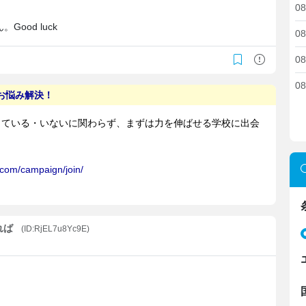
08
ood luck
08
08
08
れば
(ID:RjEL7u8Yc9E)