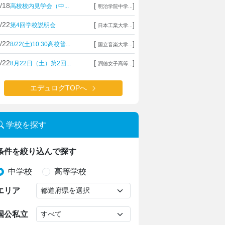
/18
[
]
高校校内見学会（中...
明治学院中学...
/22
[
]
第4回学校説明会
日本工業大学...
/22
[
]
8/22(土)10:30高校普...
国立音楽大学...
/22
[
]
8月22日（土）第2回...
潤徳女子高等...
エデュログTOPへ
学校を探す
条件を絞り込んで探す
中学校
高等学校
エリア
国公私立