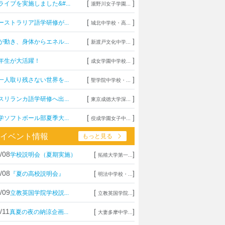
[
]
ライブを実施しました&#...
瀧野川女子学園...
[
]
ーストラリア語学研修が...
城北中学校・高...
[
]
が動き、身体からエネル...
新渡戸文化中学...
[
]
年生が大活躍！
成女学園中学校...
[
]
一人取り残さない世界を...
聖学院中学校・...
[
]
スリランカ語学研修へ出...
東京成徳大学深...
[
]
学ソフトボール部夏季大...
佼成学園女子中...
イベント情報
もっと見る
/08
[
]
学校説明会（夏期実施）
拓殖大学第一...
/08
[
]
『夏の高校説明会』
明法中学校・...
/09
[
]
立教英国学院学校説...
立教英国学院...
/11
[
]
真夏の夜の納涼企画...
大妻多摩中学...