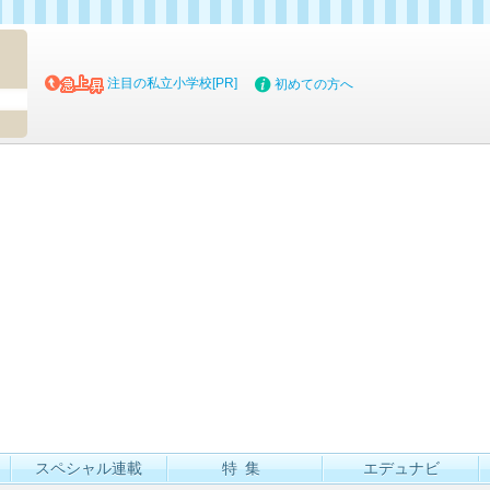
マイブッ
注目の私立小学校[PR]
初めての方へ
スペシャル連載
特集
エデュナビ