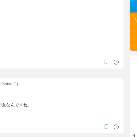
.13vsklzJE.)
戸女なんですね。
イ