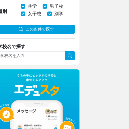
共学
男子校
種別
女子校
別学
この条件で探す
学校名で探す