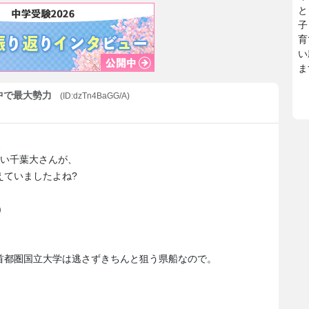
と
子
育
い
ま
の中で最大勢力
(ID:dzTn4BaGG/A)
、
近い千葉大さんが、
えていましたよね?
)
首都圏国立大学は逃さずきちんと狙う県船なので。