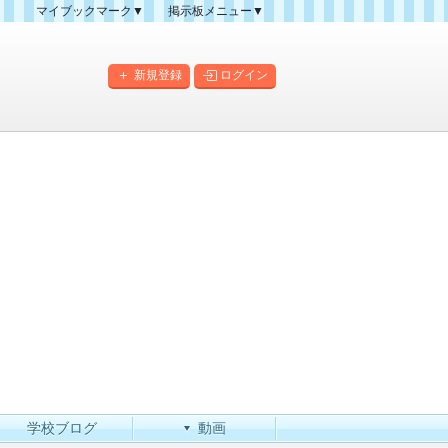
マイブックマーク▼
掲示板メニュー▼
クマーク一覧
掲示板の使い方
掲示板マップ
新規登録
ログイン
人気スレッドランキング
新規スレッド一覧
新着書き込み一覧
このカテゴリにスレッドを
作成
学校ブログ
動画