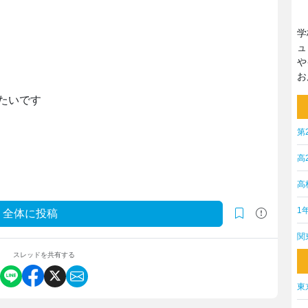
学
ュ
や
お
たいです
第
高
高
1
全体に投稿
関
スレッドを共有する
東