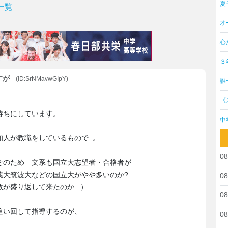
夏
一覧
オ
心
３
すが
(ID:SrNMavwGIpY)
誰
《
待ちにしています。
中
人が教職をしているもので..。
08
そのため 文系も国立大志望者・合格者が
葉大筑波大などの国立大がやや多いのか?
08
が盛り返して来たのか...）
08
追い回して指導するのが、
08
。