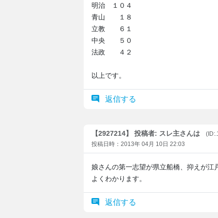
明治 １０４
青山 １８
立教 ６１
中央 ５０
法政 ４２
以上です。
返信する
【2927214】 投稿者: スレ主さんは
(ID:
投稿日時：2013年 04月 10日 22:03
娘さんの第一志望が県立船橋、抑えが江
よくわかります。
返信する