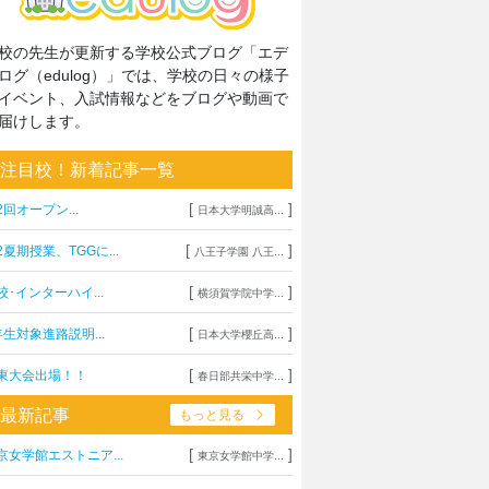
校の先生が更新する学校公式ブログ「エデ
ログ（edulog）」では、学校の日々の様子
イベント、入試情報などをブログや動画で
届けします。
注目校！新着記事一覧
[
]
2回オープン...
日本大学明誠高...
[
]
2夏期授業、TGGに...
八王子学園 八王...
[
]
校･インターハイ...
横須賀学院中学...
[
]
年生対象進路説明...
日本大学櫻丘高...
[
]
東大会出場！！
春日部共栄中学...
最新記事
もっと見る
[
]
京女学館エストニア...
東京女学館中学...