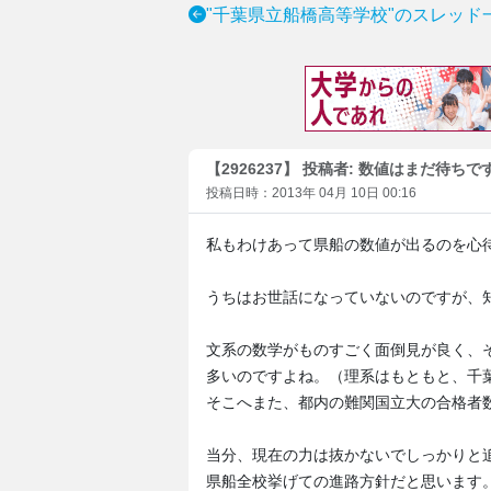
"千葉県立船橋高等学校"のスレッド
【2926237】 投稿者: 数値はまだ待ちで
投稿日時：2013年 04月 10日 00:16
私もわけあって県船の数値が出るのを心
うちはお世話になっていないのですが、知
文系の数学がものすごく面倒見が良く、
多いのですよね。（理系はもともと、千
そこへまた、都内の難関国立大の合格者数
当分、現在の力は抜かないでしっかりと
県船全校挙げての進路方針だと思います