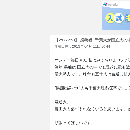
【2927759】 投稿者: 千葉大が国立大
投稿日時：2013年 04月 11日 10:44
サンデー毎日さん 私はみておりませんが
例年 県船は 国立大の中で地理的に最も
最大勢力です。昨年も五十人は普通に超
(県船出身の知人も千葉大理系院卒です。
電通大、
農工大も必ずもれなくいると思います。
頑張ってほしいです。