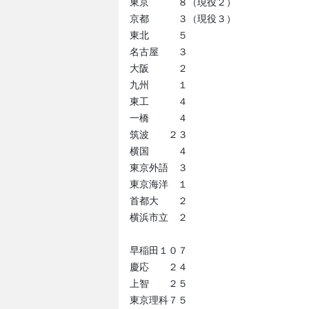
東京 ８（現役２）
京都 ３（現役３）
東北 ５
名古屋 ３
大阪 ２
九州 １
東工 ４
一橋 ４
筑波 ２３
横国 ４
東京外語 ３
東京海洋 １
首都大 ２
横浜市立 ２
早稲田１０７
慶応 ２４
上智 ２５
東京理科７５