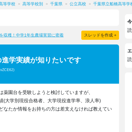
高等学校
高等学校別
千葉県
公立高校
千葉県立船橋高等学
今
読
を収穫！中学1年生農場実習に密着
スレッドを作成 +
エ
の進学実績が知りたいです
読
KvZCE62)
は薬園台を受験しようと検討していますが、
績(大学別現役合格者、大学現役進学率、浪人率)
どなたか情報をお持ちの方は差支えなければ教えてい