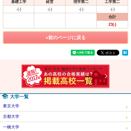
基礎工学
経営
理学第二
工学第二
-(-)
-(-)
-(-)
-(-)
合計
23(-)
«前のページに戻る
速報！2
大学一覧
東京大学
京都大学
一橋大学