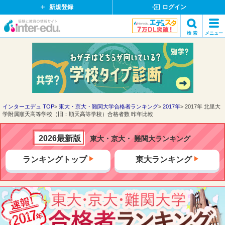
新規登録
ログイン
イ
検 索
メニュー
ン
閉
検索
タ
じ
ー
る
エ
デ
ュ・
ド
インターエデュ TOP
東大・京大・難関大学合格者ランキング
2017年
2017年 北里大
学附属順天高等学校（旧：順天高等学校）合格者数 昨年比較
ッ
ト
コ
2026最新版
東大・京大・ 難関大ランキング
ム
ランキングトップ
東大ランキング