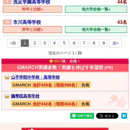
洗足学園高等学校
44名
7
昨年と比較»
他大学合格一覧»
市川高等学校
43名
10
昨年と比較»
他大学合格一覧»
«前
1
2
3
4
5
6
7
8
9
次»
現在のページ 1 /
21
2017
祝・合格！
GMARCH実績多数！実績を伸ばす有望校
[PR]
山手学院中学校・高等学校
GMARCH
合計428名（現役398名）
合格
國學院高等学校
GMARCH
合計442名（現役363名）
合格
速報！2