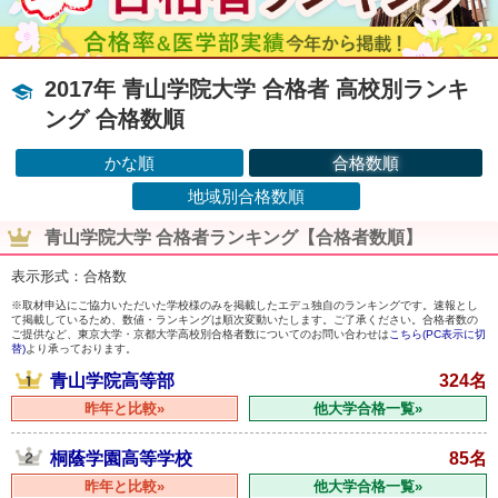
2017年 青山学院大学 合格者 高校別ランキ
ング 合格数順
かな順
合格数順
地域別合格数順
青山学院大学 合格者ランキング【合格者数順】
表示形式：合格数
※取材申込にご協力いただいた学校様のみを掲載したエデュ独自のランキングです。速報とし
て掲載しているため、数値・ランキングは順次変動いたします。ご了承ください。合格者数の
ご提供など、東京大学・京都大学高校別合格者数についてのお問い合わせは
こちら(PC表示に切
替)
より承っております。
青山学院高等部
324名
昨年と比較»
他大学合格一覧»
桐蔭学園高等学校
85名
昨年と比較»
他大学合格一覧»