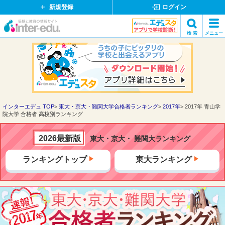
新規登録
ログイン
イ
検 索
メニュー
ン
閉
検索
タ
じ
ー
る
エ
デ
ュ・
ド
インターエデュ TOP
東大・京大・難関大学合格者ランキング
2017年
2017年 青山学
院大学 合格者 高校別ランキング
ッ
ト
コ
2026最新版
東大・京大・ 難関大ランキング
ム
ランキングトップ
東大ランキング