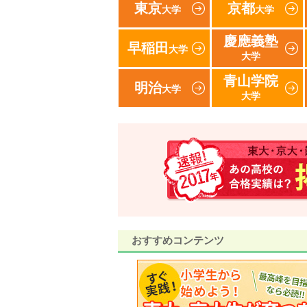
東京
京都
大学
大学
慶應義塾
早稲田
大学
大学
青山学院
明治
大学
大学
おすすめコンテンツ