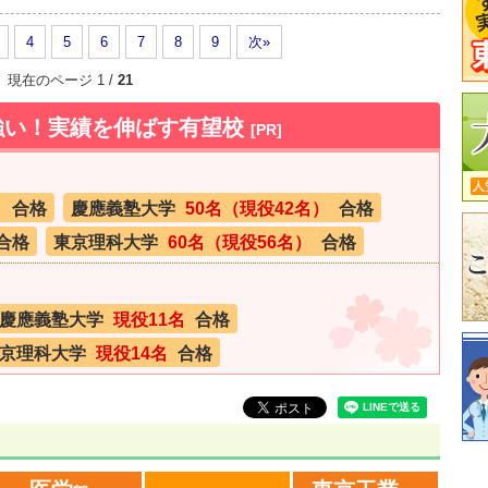
4
5
6
7
8
9
次»
現在のページ 1 /
21
強い！実績を伸ばす有望校
[PR]
）
合格
慶應義塾大学
50名（現役42名）
合格
合格
東京理科大学
60名（現役56名）
合格
慶應義塾大学
現役11名
合格
京理科大学
現役14名
合格