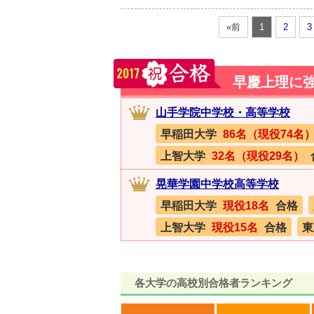
«前
1
2
3
早慶上理に
山手学院中学校・高等学校
早稲田大学
86名（現役74名
上智大学
32名（現役29名）
晃華学園中学校高等学校
早稲田大学
現役18名
合格
上智大学
現役15名
合格
東
各大学の高校別合格者ランキング