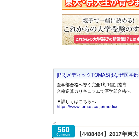
<
560
【4488464】2017
Comment