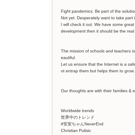
Fight pandemics. Be part of the solutio
Not yet. Desperately want to take part i
I will check it out. We have some grea
development then it should be the real
The mission of schools and teachers is 
eautiful.
Let us ensure that the Internet is a sa
ot entrap them but helps them to grow.
Our thoughts are with their families &
Worldwide trends
世界中のトレンド
#安室ちゃんNeverEnd
Christian Pulisic