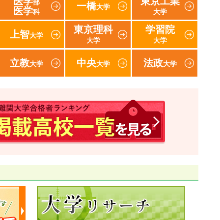
医学
東京工業
部
一橋
大学
医学
科
大学
東京理科
学習院
上智
大学
大学
大学
立教
中央
法政
大学
大学
大学
速報！2017年 