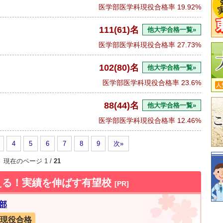
医学部医学科現役合格率
19.92%
111(61)名
他大学合格一覧»
医学部医学科現役合格率
27.73%
102(80)名
他大学合格一覧»
医学部医学科現役合格率
23.6%
88(44)名
他大学合格一覧»
医学部医学科現役合格率
12.46%
4
5
6
7
8
9
次»
現在のページ 1 /
21
える！実績を伸ばす有望校
[PR]
部
現役合格