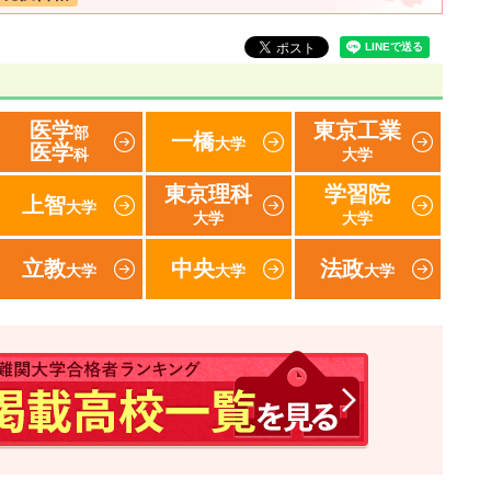
医学
東京工業
部
一橋
大学
医学
科
大学
東京理科
学習院
上智
大学
大学
大学
立教
中央
法政
大学
大学
大学
速報！2017年 