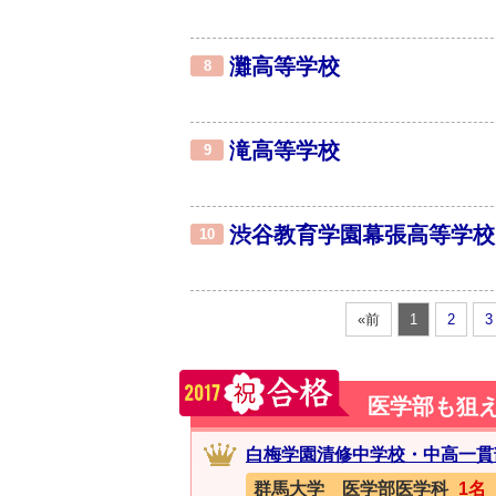
灘高等学校
8
滝高等学校
9
渋谷教育学園幕張高等学校
10
«前
1
2
3
医学部も狙
白梅学園清修中学校・中高一貫
群馬大学 医学部医学科
1名