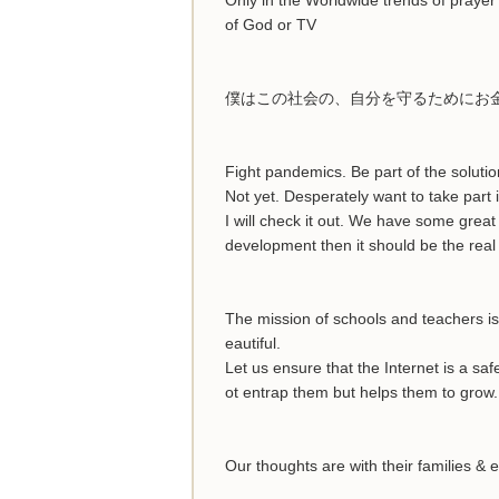
of God or TV
僕はこの社会の、自分を守るためにお
Fight pandemics. Be part of the solutio
Not yet. Desperately want to take part i
I will check it out. We have some grea
development then it should be the real
The mission of schools and teachers is 
eautiful.
Let us ensure that the Internet is a sa
ot entrap them but helps them to grow.
Our thoughts are with their families &