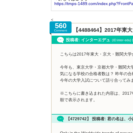
<
560
【4488464】2017
Comment
投稿者: インターエデュ
(ID:inter-ed
こちらは2017年東大・京大・難関大
今年も、東京大学・京都大学・難関大
気になる学校の合格者数は？ 昨年の合
今年の大学入試について語り合ってみ
※こちらに書き込まれた内容は、201
順で表示されます。
【4729742】 投稿者: 君の名は、
Only in the Worldwide trends of prayer 