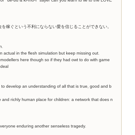
金を稼ぐという不利にならない愛を信じることができない。
n.
n actual in the flesh simulation but keep missing out.
t modellers here though so if they had owt to do with game
 deal
to develop an understanding of all that is true, good and b
fe and richly human place for children: a network that does n
 everyone enduring another senseless tragedy.