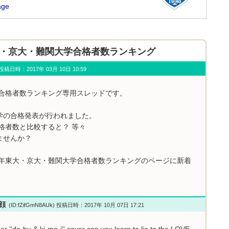
年東大・京大・難関大学合格者数ランキング
u) 投稿日時：2017年 03月 10日 10:59
学合格者数ランキング専用スレッドです。
学の合格発表が行われました。
格者数と比較すると？ 等々
ませんか？
7年東大・京大・難関大学合格者数ランキングのページに新着
小顔
(ID:fZifGmN8AUk) 投稿日時：2017年 10月 07日 17:21
or ''de-bu & ki-mo-i'' sayer can you learn to lie to the LOVE