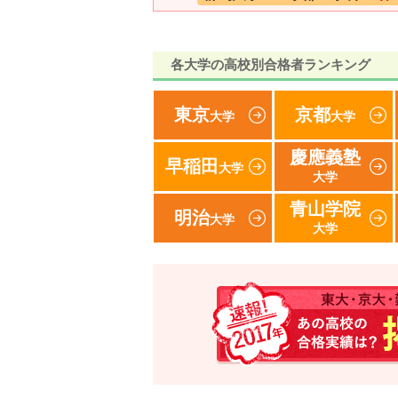
各大学の高校別合格者ランキング
東京
京都
大学
大学
慶應義塾
早稲田
大学
大学
青山学院
明治
大学
大学