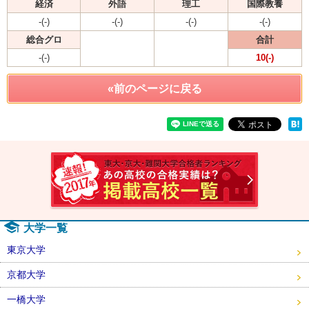
経済
外語
理工
国際教養
-(-)
-(-)
-(-)
-(-)
総合グロ
合計
-(-)
10(-)
«前のページに戻る
速報！2
大学一覧
東京大学
京都大学
一橋大学