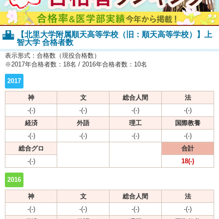
【北里大学附属順天高等学校（旧：順天高等学校）】上
智大学 合格者数
表示形式：合格数（現役合格数）
※2017年合格者数：18名 / 2016年合格者数：10名
2017
神
文
総合人間
法
-(-)
-(-)
-(-)
-(-)
経済
外語
理工
国際教養
-(-)
-(-)
-(-)
-(-)
総合グロ
合計
-(-)
18(-)
2016
神
文
総合人間
法
-(-)
-(-)
-(-)
-(-)