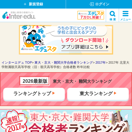
新規登録
ログイン
イ
検 索
メニュー
ン
閉
検索
タ
じ
ー
る
エ
デ
ュ・
ド
インターエデュ TOP
東大・京大・難関大学合格者ランキング
2017年
2017年 北里大
学附属順天高等学校（旧：順天高等学校）合格者数 昨年比較
ッ
ト
コ
2026最新版
東大・京大・ 難関大ランキング
ム
ランキングトップ
東大ランキング