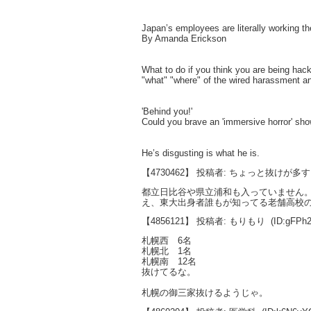
Japan’s employees are literally working t
By Amanda Erickson
What to do if you think you are being hac
"what" "where" of the wired harassment a
'Behind you!'
Could you brave an 'immersive horror' sh
He’s disgusting is what he is.
【4730462】 投稿者: ちょっと抜けが多
都立日比谷や県立浦和も入っていません
え、東大出身者誰もが知ってる老舗高校
【4856121】 投稿者: もりもり
(ID:gFPh
札幌西 6名
札幌北 1名
札幌南 12名
抜けてるな。
札幌の御三家抜けるようじゃ。