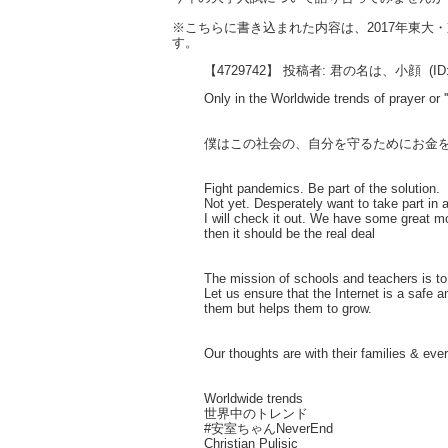
※こちらに書き込まれた内容は、2017年東
す。
【4729742】 投稿者: 君の名は、小顔
(ID
Only in the Worldwide trends of prayer or '
僕はこの社会の、自分を守るためにお金
Fight pandemics. Be part of the solution.
Not yet. Desperately want to take part in a
I will check it out. We have some great m
then it should be the real deal
The mission of schools and teachers is to 
Let us ensure that the Internet is a safe 
them but helps them to grow.
Our thoughts are with their families & ev
Worldwide trends
世界中のトレンド
#安室ちゃんNeverEnd
Christian Pulisic