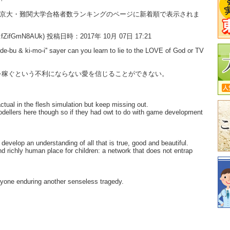
大・京大・難関大学合格者数ランキングのページに新着順で表示されま
:fZifGmN8AUk) 投稿日時：2017年 10月 07日 17:21
'de-bu & ki-mo-i'' sayer can you learn to lie to the LOVE of God or TV
を稼ぐという不利にならない愛を信じることができない。
ctual in the flesh simulation but keep missing out.
odellers here though so if they had owt to do with game development
develop an understanding of all that is true, good and beautiful.
and richly human place for children: a network that does not entrap
eryone enduring another senseless tragedy.