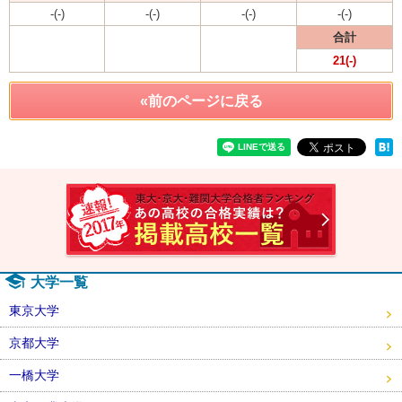
-(-)
-(-)
-(-)
-(-)
合計
21(-)
«前のページに戻る
速報！2
大学一覧
東京大学
京都大学
一橋大学