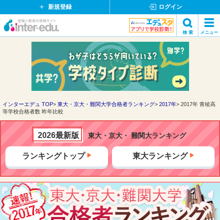
新規登録
ログイン
イ
検 索
メニュー
ン
閉
検索
タ
じ
ー
る
エ
デ
ュ・
ド
インターエデュ TOP
東大・京大・難関大学合格者ランキング
2017年
2017年 青稜高
等学校合格者数 昨年比較
ッ
ト
コ
2026最新版
東大・京大・ 難関大ランキング
ム
ランキングトップ
東大ランキング