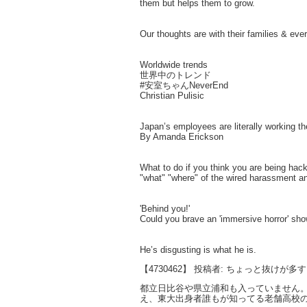
them but helps them to grow.
Our thoughts are with their families & ev
Worldwide trends
世界中のトレンド
#安室ちゃんNeverEnd
Christian Pulisic
Japan’s employees are literally working t
By Amanda Erickson
What to do if you think you are being hac
"what" "where" of the wired harassment a
'Behind you!'
Could you brave an 'immersive horror' sh
He’s disgusting is what he is.
【4730462】 投稿者: ちょっと抜けが多
都立日比谷や県立浦和も入っていません
え、東大出身者誰もが知ってる老舗高校