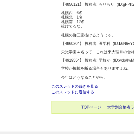
【4856121】 投稿者: もりもり
(ID:gFPh
札幌西 6名
札幌北 1名
札幌南 12名
抜けてるな。
札幌の御三家抜けるようじゃ。
【4860204】 投稿者: 医学科
(ID:k6N6v
栄光学園４名って…これは東大理Ⅲの合
【4919554】 投稿者: 学校が
(ID:wdo/I
学校が掲載を断る場合もありますよね。
今年はどうなることやら。
このスレッドの続きを見る
このスレッドに返信する
TOPページ
大学別合格者