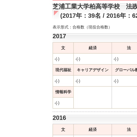
芝浦工業大学柏高等学校 法
(2017年：39名 / 2016年：6
表示形式：合格数（現役合格数）
2017
文
経済
法
-(-)
-(-)
-(-)
現代福祉
キャリアデザイン
グローバル
-(-)
-(-)
-(-)
情報科学
-(-)
2016
文
経済
法