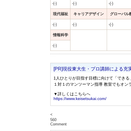
-(-)
-(-)
-(-)
現代福祉
キャリアデザイン
グローバル
-(-)
-(-)
-(-)
情報科学
-(-)
<
560
Comment