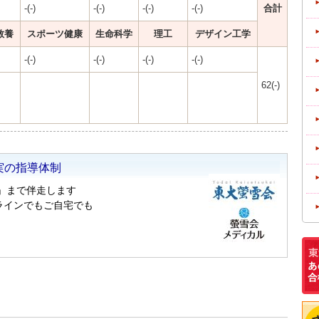
-(-)
-(-)
-(-)
-(-)
合計
教養
スポーツ健康
生命科学
理工
デザイン工学
-(-)
-(-)
-(-)
-(-)
62(-)