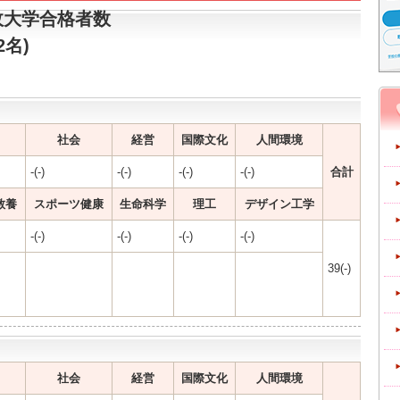
政大学合格者数
2名)
社会
経営
国際文化
人間環境
-(-)
-(-)
-(-)
-(-)
合計
教養
スポーツ健康
生命科学
理工
デザイン工学
-(-)
-(-)
-(-)
-(-)
39(-)
社会
経営
国際文化
人間環境