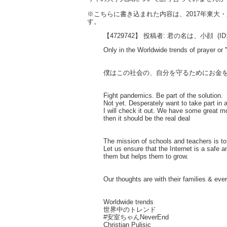
※こちらに書き込まれた内容は、2017年東
す。
【4729742】 投稿者: 君の名は、小顔
(ID
Only in the Worldwide trends of prayer or '
僕はこの社会の、自分を守るためにお金
Fight pandemics. Be part of the solution.
Not yet. Desperately want to take part in a
I will check it out. We have some great m
then it should be the real deal
The mission of schools and teachers is to 
Let us ensure that the Internet is a safe 
them but helps them to grow.
Our thoughts are with their families & ev
Worldwide trends
世界中のトレンド
#安室ちゃんNeverEnd
Christian Pulisic