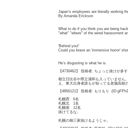
Japan’s employees are literally working t
By Amanda Erickson
What to do if you think you are being hac
"what" "where" of the wired harassment a
'Behind you!'
Could you brave an 'immersive horror' sh
He’s disgusting is what he is.
【4730462】 投稿者: ちょっと抜けが多
都立日比谷や県立浦和も入っていません
え、東大出身者誰もが知ってる老舗高校
【4856121】 投稿者: もりもり
(ID:gFPh
札幌西 6名
札幌北 1名
札幌南 12名
抜けてるな。
札幌の御三家抜けるようじゃ。