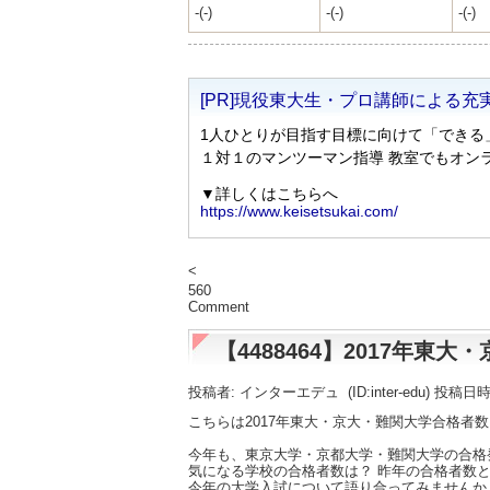
-(-)
-(-)
-(-)
<
560
Comment
【4488464】2017年
投稿者: インターエデュ
(ID:inter-edu) 投稿日
こちらは2017年東大・京大・難関大学合格者
今年も、東京大学・京都大学・難関大学の合格
気になる学校の合格者数は？ 昨年の合格者数と
今年の大学入試について語り合ってみませんか