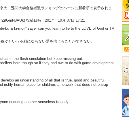
大・京大・難関大学合格者数ランキングのページに新着順で表示されま
:fZifGmN8AUk) 投稿日時：2017年 10月 07日 17:21
'de-bu & ki-mo-i'' sayer can you learn to lie to the LOVE of God or TV
を稼ぐという不利にならない愛を信じることができない。
ctual in the flesh simulation but keep missing out.
odellers here though so if they had owt to do with game development
develop an understanding of all that is true, good and beautiful.
and richly human place for children: a network that does not entrap
eryone enduring another senseless tragedy.