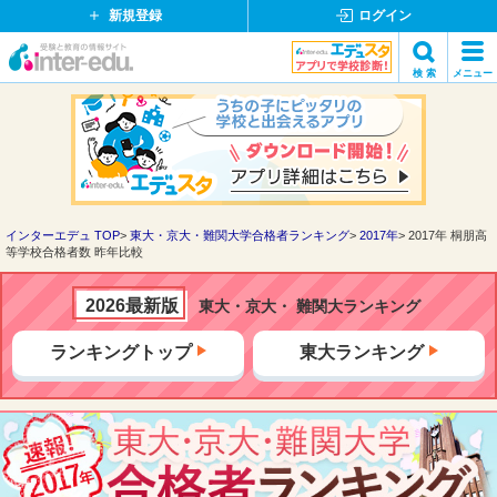
新規登録
ログイン
イ
検 索
メニュー
ン
閉
検索
タ
じ
ー
る
エ
デ
ュ・
ド
インターエデュ TOP
東大・京大・難関大学合格者ランキング
2017年
2017年 桐朋高
等学校合格者数 昨年比較
ッ
ト
コ
2026最新版
東大・京大・ 難関大ランキング
ム
ランキングトップ
東大ランキング