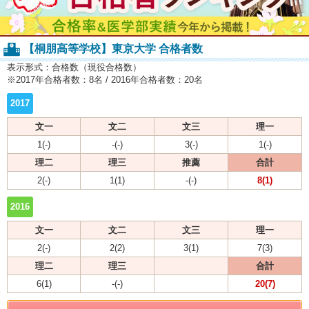
【桐朋高等学校】東京大学 合格者数
表示形式：合格数（現役合格数）
※2017年合格者数：8名 / 2016年合格者数：20名
2017
文一
文二
文三
理一
1(-)
-(-)
3(-)
1(-)
理二
理三
推薦
合計
2(-)
1(1)
-(-)
8(1)
2016
文一
文二
文三
理一
2(-)
2(2)
3(1)
7(3)
理二
理三
合計
6(1)
-(-)
20(7)