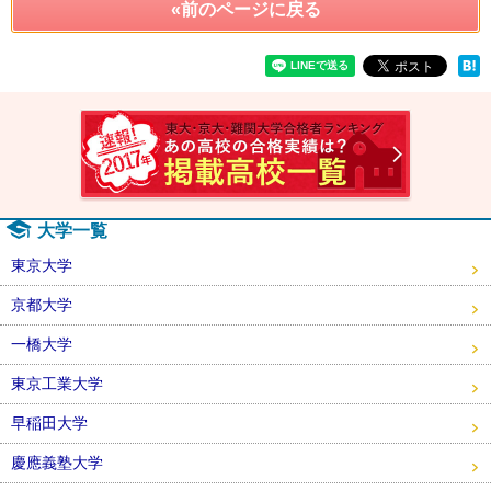
«前のページに戻る
速報！2
大学一覧
東京大学
京都大学
一橋大学
東京工業大学
早稲田大学
慶應義塾大学