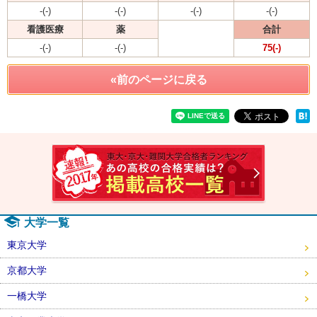
-(-)
-(-)
-(-)
-(-)
看護医療
薬
合計
-(-)
-(-)
75(-)
«前のページに戻る
速報！2
大学一覧
東京大学
京都大学
一橋大学