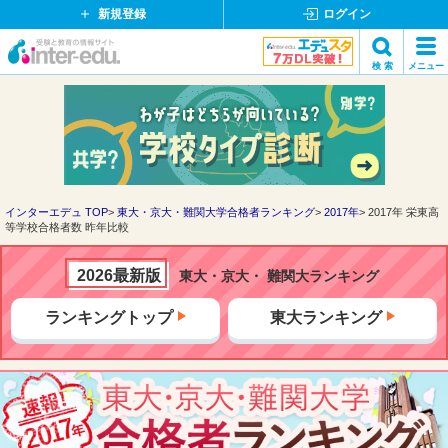
新規登録
ログイン
イ
検 索
メニュー
ン
閉
検索
タ
じ
ー
る
エ
デ
ュ・
ド
インターエデュ TOP
東大・京大・難関大学合格者ランキング
2017年
2017年 栄東高
等学校合格者数 昨年比較
ッ
ト
コ
2026最新版
東大・京大・ 難関大ランキング
ム
ランキングトップ
東大ランキング