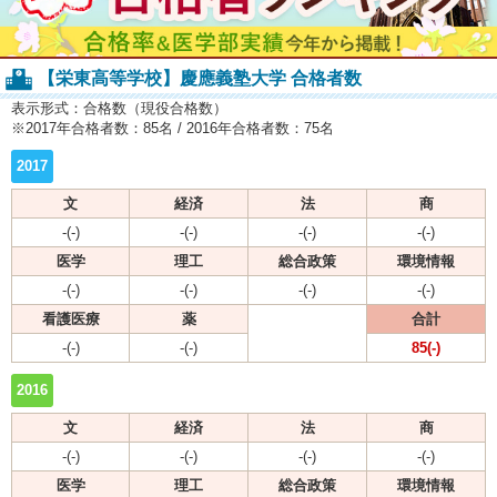
【栄東高等学校】慶應義塾大学 合格者数
表示形式：合格数（現役合格数）
※2017年合格者数：85名 / 2016年合格者数：75名
2017
文
経済
法
商
-(-)
-(-)
-(-)
-(-)
医学
理工
総合政策
環境情報
-(-)
-(-)
-(-)
-(-)
看護医療
薬
合計
-(-)
-(-)
85(-)
2016
文
経済
法
商
-(-)
-(-)
-(-)
-(-)
医学
理工
総合政策
環境情報