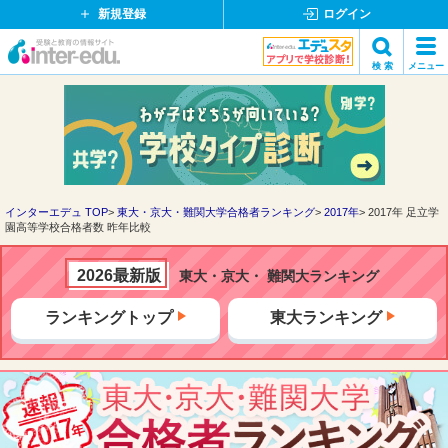
新規登録
ログイン
イ
検 索
メニュー
ン
閉
検索
タ
じ
ー
る
エ
デ
ュ・
ド
インターエデュ TOP
東大・京大・難関大学合格者ランキング
2017年
2017年 足立学
園高等学校合格者数 昨年比較
ッ
ト
コ
2026最新版
東大・京大・ 難関大ランキング
ム
ランキングトップ
東大ランキング