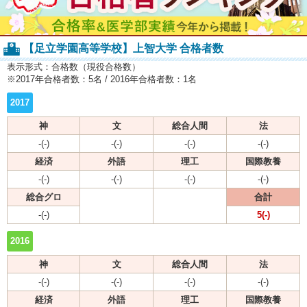
【足立学園高等学校】上智大学 合格者数
表示形式：合格数（現役合格数）
※2017年合格者数：5名 / 2016年合格者数：1名
2017
神
文
総合人間
法
-(-)
-(-)
-(-)
-(-)
経済
外語
理工
国際教養
-(-)
-(-)
-(-)
-(-)
総合グロ
合計
-(-)
5(-)
2016
神
文
総合人間
法
-(-)
-(-)
-(-)
-(-)
経済
外語
理工
国際教養