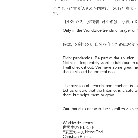
※こちらに書き込まれた内容は、2017年東
す。
【4729742】 投稿者: 君の名は、小顔
(ID
Only in the Worldwide trends of prayer or '
僕はこの社会の、自分を守るためにお金
Fight pandemics. Be part of the solution.
Not yet. Desperately want to take part in a
I will check it out. We have some great m
then it should be the real deal
The mission of schools and teachers is to 
Let us ensure that the Internet is a safe 
them but helps them to grow.
Our thoughts are with their families & ev
Worldwide trends
世界中のトレンド
#安室ちゃんNeverEnd
Christian Pulisic