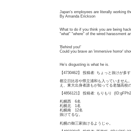
Japan’s employees are literally working t
By Amanda Erickson
What to do if you think you are being hac
"what" "where" of the wired harassment a
'Behind you!'
Could you brave an 'immersive horror' sh
He’s disgusting is what he is.
【4730462】 投稿者: ちょっと抜けが多
都立日比谷や県立浦和も入っていません
え、東大出身者誰もが知ってる老舗高校
【4856121】 投稿者: もりもり
(ID:gFPh
札幌西 6名
札幌北 1名
札幌南 12名
抜けてるな。
札幌の御三家抜けるようじゃ。