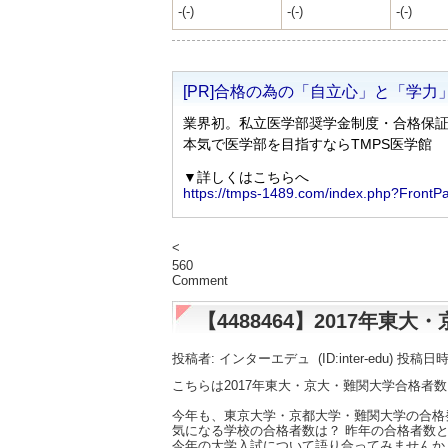
-(-)
-(-)
-(-)
<
560
Comment
【4488464】2017年
投稿者: インターエデュ
(ID:inter-edu) 投稿日
こちらは2017年東大・京大・難関大学合格者
今年も、東京大学・京都大学・難関大学の合格
気になる学校の合格者数は？ 昨年の合格者数と
今年の大学入試について語り合ってみませんか