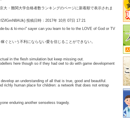
大・京大・難関大学合格者数ランキングのページに新着順で表示されま
:fZifGmN8AUk) 投稿日時：2017年 10月 07日 17:21
'de-bu & ki-mo-i'' sayer can you learn to lie to the LOVE of God or TV
を稼ぐという不利にならない愛を信じることができない。
ctual in the flesh simulation but keep missing out.
odellers here though so if they had owt to do with game development
develop an understanding of all that is true, good and beautiful.
and richly human place for children: a network that does not entrap
eryone enduring another senseless tragedy.