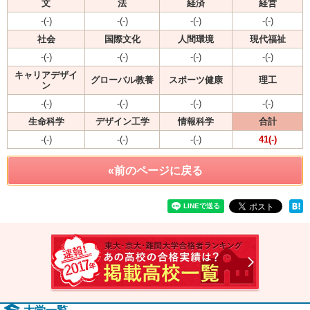
文
法
経済
経営
-(-)
-(-)
-(-)
-(-)
社会
国際文化
人間環境
現代福祉
-(-)
-(-)
-(-)
-(-)
キャリアデザイ
グローバル教養
スポーツ健康
理工
ン
-(-)
-(-)
-(-)
-(-)
生命科学
デザイン工学
情報科学
合計
-(-)
-(-)
-(-)
41(-)
«前のページに戻る
速報！2