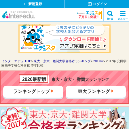
新規登録
ログイン
イ
検 索
メニュー
ン
閉
検索
タ
じ
ー
る
エ
デ
ュ・
ド
インターエデュ TOP
東大・京大・難関大学合格者ランキング
2017年
2017年 安田学
園高等学校合格者数 昨年比較
ッ
ト
コ
2026最新版
東大・京大・ 難関大ランキング
ム
ランキングトップ
東大ランキング