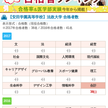
【安田学園高等学校】法政大学 合格者数
表示形式：合格数（現役合格数）
※2017年合格者数：38名 / 2016年合格者数：41名
2017
文
法
経済
経営
-(-)
-(-)
-(-)
-(-)
社会
国際文化
人間環境
現代福祉
-(-)
-(-)
-(-)
-(-)
キャリアデザイ
グローバル教養
スポーツ健康
理工
ン
-(-)
-(-)
-(-)
-(-)
生命科学
デザイン工学
情報科学
合計
-(-)
-(-)
-(-)
38(-)
2016