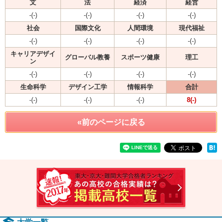
文
法
経済
経営
-(-)
-(-)
-(-)
-(-)
社会
国際文化
人間環境
現代福祉
-(-)
-(-)
-(-)
-(-)
キャリアデザイ
グローバル教養
スポーツ健康
理工
ン
-(-)
-(-)
-(-)
-(-)
生命科学
デザイン工学
情報科学
合計
-(-)
-(-)
-(-)
8(-)
«前のページに戻る
速報！2