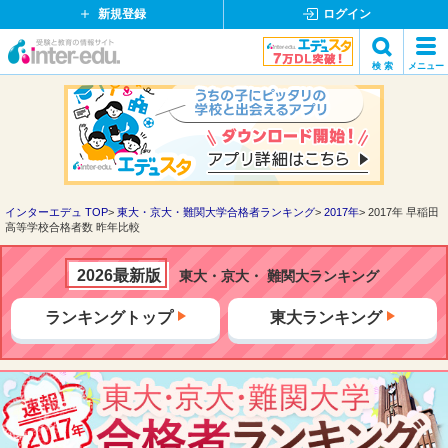
新規登録
ログイン
イ
検 索
メニュー
ン
閉
検索
タ
じ
ー
る
エ
デ
ュ・
ド
インターエデュ TOP
東大・京大・難関大学合格者ランキング
2017年
2017年 早稲田
高等学校合格者数 昨年比較
ッ
ト
コ
2026最新版
東大・京大・ 難関大ランキング
ム
ランキングトップ
東大ランキング