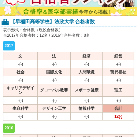
【早稲田高等学校】法政大学 合格者数
表示形式：合格数（現役合格数）
※2017年合格者数：12名 / 2016年合格者数：8名
2017
文
法
経済
経営
-(-)
-(-)
-(-)
-(-)
社会
国際文化
人間環境
現代福祉
-(-)
-(-)
-(-)
-(-)
キャリアデザイ
グローバル教養
スポーツ健康
理工
ン
-(-)
-(-)
-(-)
-(-)
生命科学
デザイン工学
情報科学
合計
-(-)
-(-)
-(-)
12(-)
2016