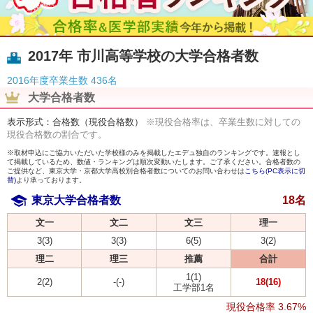
2017年 市川高等学校の大学合格者数
2016年度卒業生数
436名
大学合格者数
表示形式：合格数（現役合格数）
※現役合格率は、卒業生数に対しての
現役合格数の割合です。
※取材申込にご協力いただいた学校様のみを掲載したエデュ独自のランキングです。速報とし
て掲載しているため、数値・ランキングは順次変動いたします。ご了承ください。合格者数の
ご提供など、東京大学・京都大学高校別合格者数についてのお問い合わせは
こちら(PC表示に切
替)
より承っております。
東京大学合格者数
18名
文一
文二
文三
理一
3(3)
3(3)
6(5)
3(2)
理二
理三
推薦
合計
1(1)
2(2)
-(-)
18(16)
工学部1名
現役合格率
3.67%