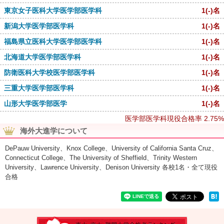
東京女子医科大学医学部医学科
1
(-)
名
新潟大学医学部医学科
1
(-)
名
福島県立医科大学医学部医学科
1
(-)
名
北海道大学医学部医学科
1
(-)
名
防衛医科大学校医学部医学科
1
(-)
名
三重大学医学部医学科
1
(-)
名
山形大学医学部医学
1
(-)
名
医学部医学科現役合格率
2.75%
海外大進学について
DePauw University、Knox College、University of California Santa Cruz、
Connecticut College、The University of Sheffield、Trinity Western
University、Lawrence University、Denison University 各校1名・全て現役
合格
速報！2