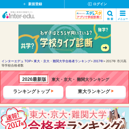
新規登録
ログイン
イ
検 索
メニュー
ン
閉
検索
タ
じ
ー
る
エ
デ
ュ・
ド
インターエデュ TOP
東大・京大・難関大学合格者ランキング
2017年
2017年 市川高
等学校合格者数
ッ
ト
コ
2026最新版
東大・京大・ 難関大ランキング
ム
ランキングトップ
東大ランキング