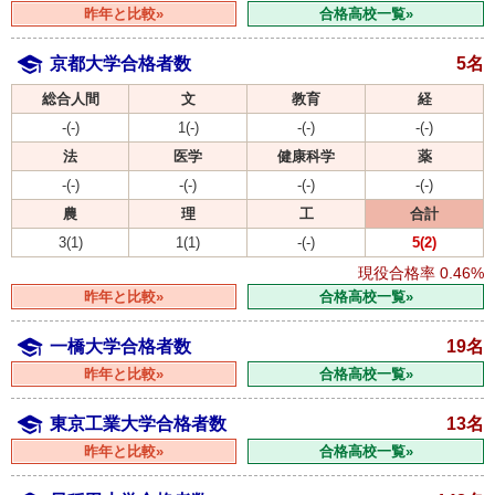
昨年と比較»
合格高校一覧»
京都大学合格者数
5名
総合人間
文
教育
経
-(-)
1(-)
-(-)
-(-)
法
医学
健康科学
薬
-(-)
-(-)
-(-)
-(-)
農
理
工
合計
3(1)
1(1)
-(-)
5(2)
現役合格率
0.46%
昨年と比較»
合格高校一覧»
一橋大学合格者数
19名
昨年と比較»
合格高校一覧»
東京工業大学合格者数
13名
昨年と比較»
合格高校一覧»