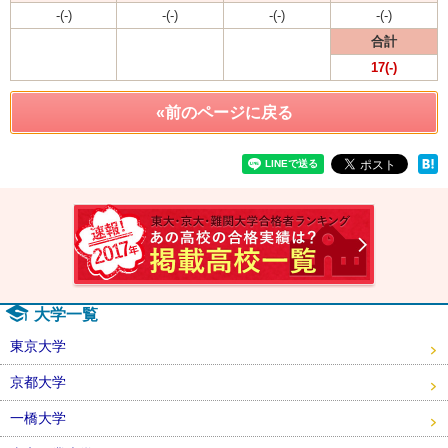
-(-)
-(-)
-(-)
-(-)
合計
17(-)
«前のページに戻る
速報！2
大学一覧
東京大学
京都大学
一橋大学