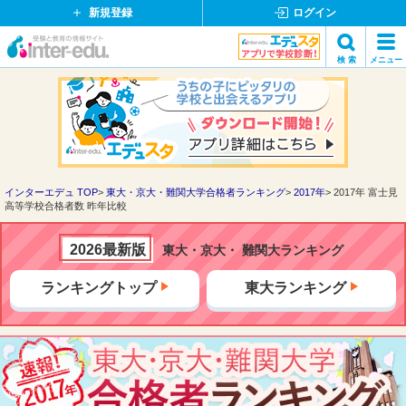
新規登録
ログイン
イ
検 索
メニュー
ン
閉
検索
タ
じ
ー
る
エ
デ
ュ・
ド
インターエデュ TOP
東大・京大・難関大学合格者ランキング
2017年
2017年 富士見
高等学校合格者数 昨年比較
ッ
ト
コ
2026最新版
東大・京大・ 難関大ランキング
ム
ランキングトップ
東大ランキング