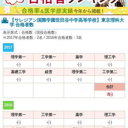
【サレジアン国際学園世田谷中学高等学校】東京理科大
学 合格者数
表示形式：合格数（現役合格数）
※2017年合格者数：2名 / 2016年合格者数：3名
2017
理学第一
工学第一
薬学
理工学
-(-)
-(-)
-(-)
-(-)
基礎工学
経営
理学第二
工学第二
-(-)
-(-)
-(-)
-(-)
合計
2(-)
2016
理学第一
工学第一
薬学
理工学
-(-)
-(-)
-(-)
-(-)