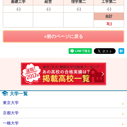
基礎工学
経営
理学第二
工学第二
-(-)
-(-)
-(-)
-(-)
合計
3(-)
«前のページに戻る
速報！2
大学一覧
東京大学
京都大学
一橋大学