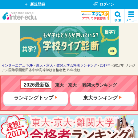
新規登録
ログイン
イ
検 索
メニュー
ン
閉
検索
タ
じ
ー
る
エ
デ
ュ・
ド
インターエデュ TOP
東大・京大・難関大学合格者ランキング
2017年
2017年 サレジ
アン国際学園世田谷中学高等学校合格者数 昨年比較
ッ
ト
コ
2026最新版
東大・京大・ 難関大ランキング
ム
ランキングトップ
東大ランキング