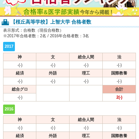
【桜丘高等学校】上智大学 合格者数
表示形式：合格数（現役合格数）
※2017年合格者数：2名 / 2016年合格者数：3名
2017
神
文
総合人間
法
-(-)
-(-)
-(-)
-(-)
経済
外語
理工
国際教養
-(-)
-(-)
-(-)
-(-)
総合グロ
合計
-(-)
2(-)
2016
神
文
総合人間
法
-(-)
-(-)
-(-)
-(-)
経済
外語
理工
国際教養