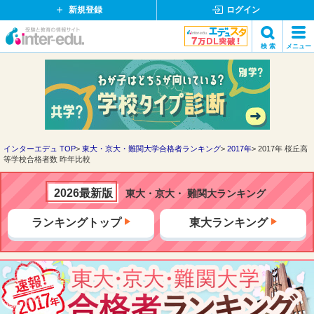
新規登録
ログイン
イ
検 索
メニュー
ン
閉
検索
タ
じ
ー
る
エ
デ
ュ・
ド
インターエデュ TOP
東大・京大・難関大学合格者ランキング
2017年
2017年 桜丘高
等学校合格者数 昨年比較
ッ
ト
コ
2026最新版
東大・京大・ 難関大ランキング
ム
ランキングトップ
東大ランキング