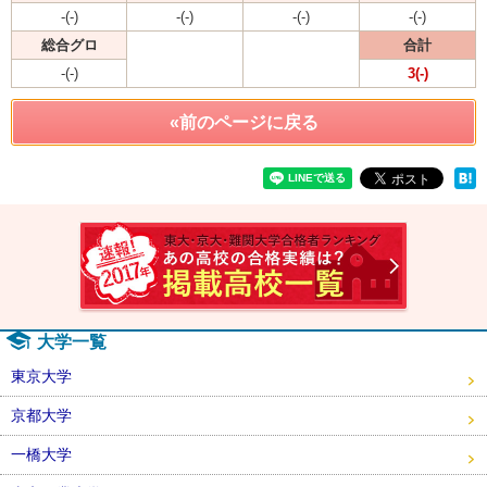
-(-)
-(-)
-(-)
-(-)
総合グロ
合計
-(-)
3(-)
«前のページに戻る
速報！2
大学一覧
東京大学
京都大学
一橋大学